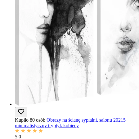
Kupiło 80 osób
Obrazy na ścianę sypialni, salonu 20215
minimalistyczny tryptyk kobiecy
5.0