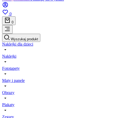
0
0
Wyszukaj produkt
Naklejki dla dzieci
Naklejki
Fototapety
Maty i panele
Obrazy
Plakaty
Zegary