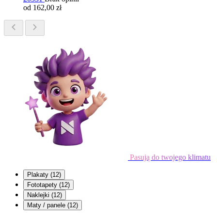
od 162,00 zł
Pasują do twojego klimatu
Plakaty
(12)
Fototapety
(12)
Naklejki
(12)
Maty / panele
(12)