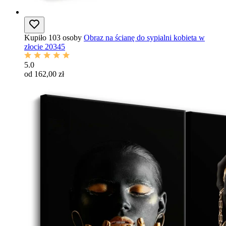
Kupiło 103 osoby
Obraz na ścianę do sypialni kobieta w
złocie 20345
5.0
od 162,00 zł