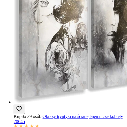
Kupiło 39 osób
Obrazy tryptyki na ścianę tajemnicze kobiety
20645