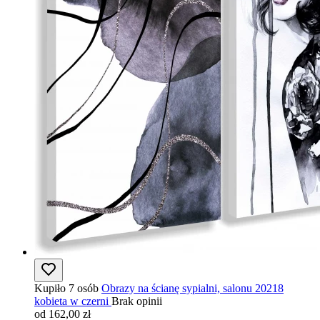
Kupiło 7 osób
Obrazy na ścianę sypialni, salonu 20218
kobieta w czerni
Brak opinii
od 162,00 zł