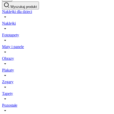
Wyszukaj produkt
Naklejki dla dzieci
Naklejki
Fototapety
Maty i panele
Obrazy
Plakaty
Zegary
Tapety
Pozostałe