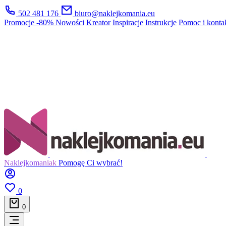
502 481 176
biuro@naklejkomania.eu
Promocje
-80%
Nowości
Kreator
Inspiracje
Instrukcje
Pomoc i konta
Naklejkomaniak
Pomogę Ci wybrać!
0
0