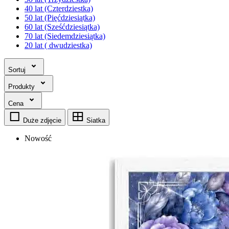
40 lat (Czterdziestka)
50 lat (Pięćdziesiątka)
60 lat (Sześćdziesiątka)
70 lat (Siedemdziesiątka)
20 lat ( dwudziestka)
Sortuj
Produkty
Cena
Duże zdjęcie
Siatka
Nowość