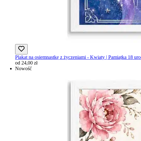
Plakat na osiemnastkę z życzeniami - Kwiaty | Pamiątka 18 ur
od 24,00 zł
Nowość