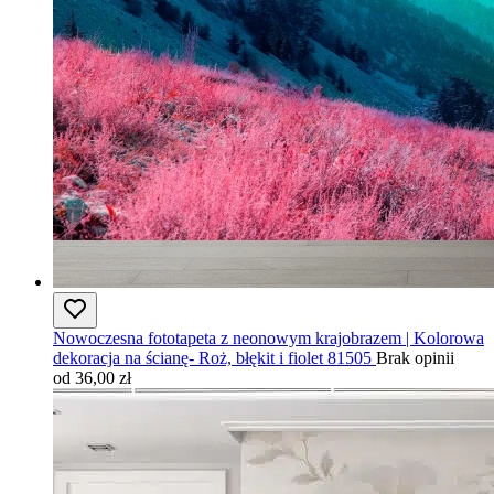
Nowoczesna fototapeta z neonowym krajobrazem | Kolorowa
dekoracja na ścianę- Roż, błękit i fiolet 81505
Brak opinii
od 36,00 zł