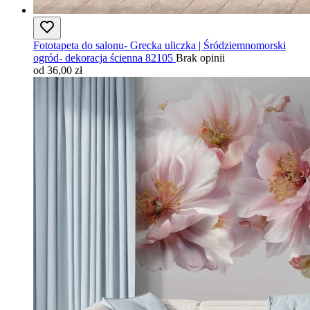
Fototapeta do salonu- Grecka uliczka | Śródziemnomorski
ogród- dekoracja ścienna 82105
Brak opinii
od 36,00 zł