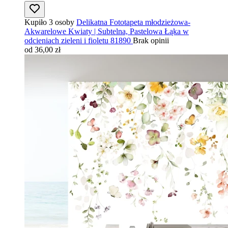
Kupiło 3 osoby
Delikatna Fototapeta młodzieżowa-
Akwarelowe Kwiaty | Subtelna, Pastelowa Łąka w
odcieniach zieleni i fioletu 81890
Brak opinii
od 36,00 zł