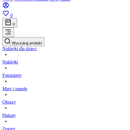
0
0
Wyszukaj produkt
Naklejki dla dzieci
Naklejki
Fototapety
Maty i panele
Obrazy
Plakaty
Zegary