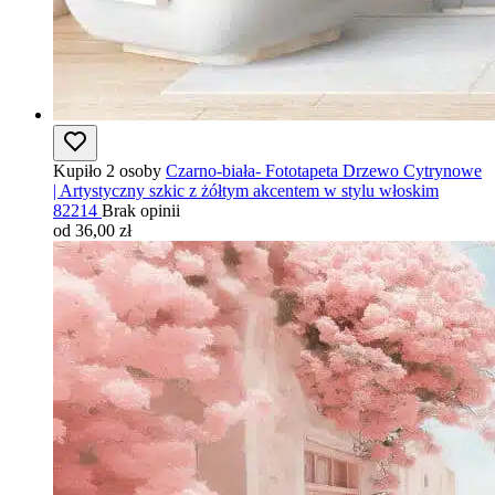
Kupiło 2 osoby
Czarno-biała- Fototapeta Drzewo Cytrynowe
| Artystyczny szkic z żółtym akcentem w stylu włoskim
82214
Brak opinii
od 36,00 zł