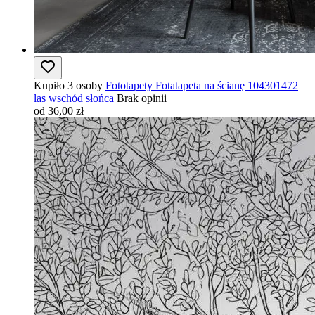
Kupiło 3 osoby
Fototapety Fotatapeta na ścianę 104301472
las wschód słońca
Brak opinii
od 36,00 zł