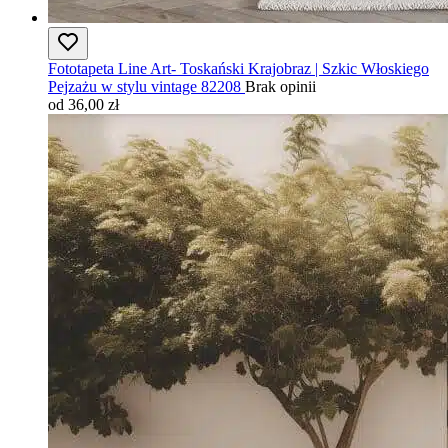
Fototapeta Line Art- Toskański Krajobraz | Szkic Włoskiego
Pejzażu w stylu vintage 82208
Brak opinii
od 36,00 zł