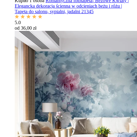
Kupiło 1 osoba
Romantyczna fototapeta- Beżowe Kwiaty |
Elegancka dekoracja ścienna w odcieniach beżu i różu |
Tapeta do salonu, sypialni, jadalni 21345
5.0
od 36,00 zł