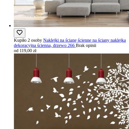
Kupiło 2 osoby
Naklejki na ścianę ścienne na ściany naklejka
dekoracyjna ścienna, drzewo 266
Brak opinii
od 119,00 zł