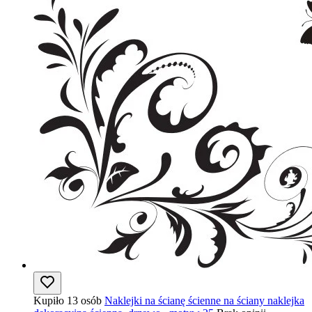
Kupiło 13 osób
Naklejki na ścianę ścienne na ściany naklejka