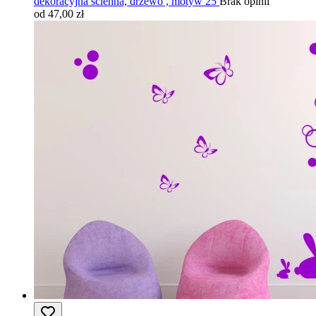
dekoracyjna ścienna, drzewo , motyw 25
Brak opinii
od 47,00 zł