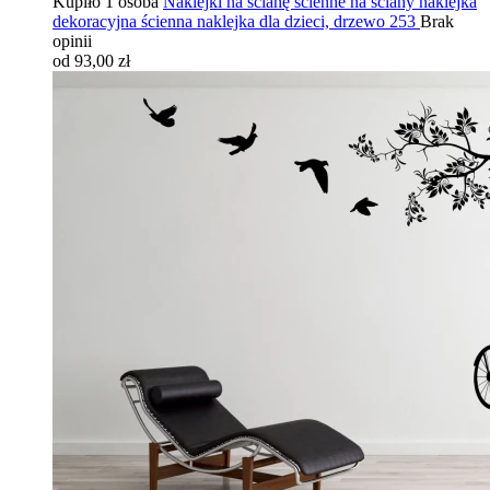
Kupiło 1 osoba
Naklejki na ścianę ścienne na ściany naklejka
dekoracyjna ścienna naklejka dla dzieci, drzewo 253
Brak
opinii
od 93,00 zł