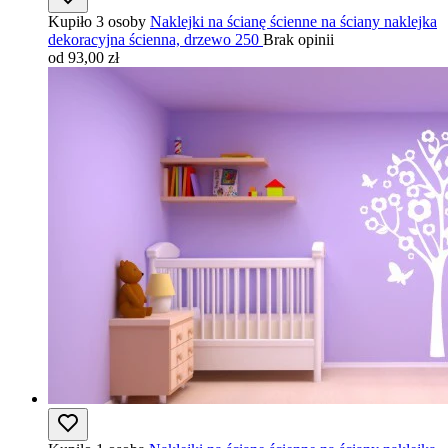
Kupiło 3 osoby
Naklejki na ścianę ścienne na ściany naklejka
dekoracyjna ścienna, drzewo 250
Brak opinii
od 93,00 zł