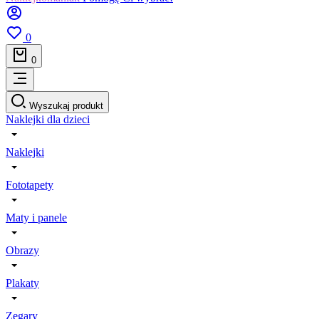
0
0
Wyszukaj produkt
Naklejki dla dzieci
Naklejki
Fototapety
Maty i panele
Obrazy
Plakaty
Zegary