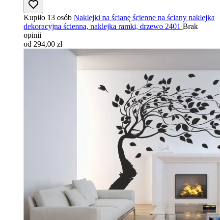
Kupiło 13 osób
Naklejki na ścianę ścienne na ściany naklejka
dekoracyjna ścienna, naklejka ramki, drzewo 2401
Brak
opinii
od 294,00 zł