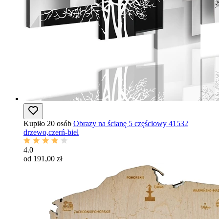
Kupiło 20 osób
Obrazy na ścianę 5 częściowy 41532
drzewo,czerń-biel
4.0
od 191,00 zł