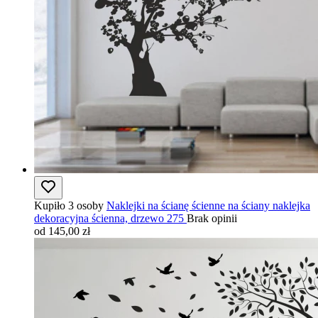
Kupiło 3 osoby
Naklejki na ścianę ścienne na ściany naklejka
dekoracyjna ścienna, drzewo 275
Brak opinii
od 145,00 zł