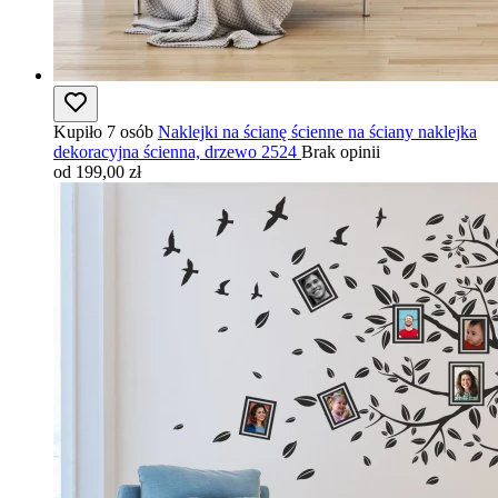
Kupiło 7 osób
Naklejki na ścianę ścienne na ściany naklejka
dekoracyjna ścienna, drzewo 2524
Brak opinii
od 199,00 zł