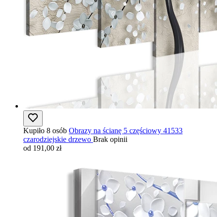
Kupiło 8 osób
Obrazy na ścianę 5 częściowy 41533
czarodziejskie drzewo
Brak opinii
od 191,00 zł