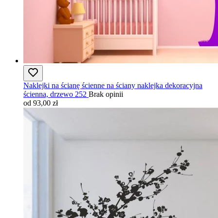
Naklejki na ścianę ścienne na ściany naklejka dekoracyjna
ścienna, drzewo 252
Brak opinii
od 93,00 zł