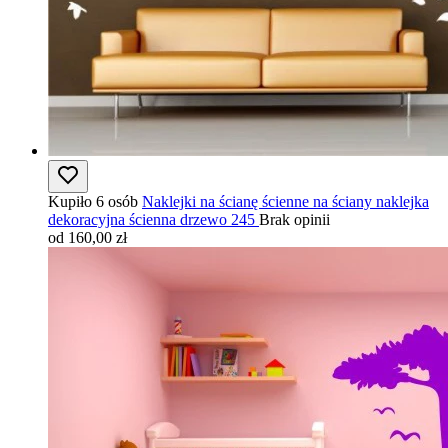
Kupiło 6 osób
Naklejki na ścianę ścienne na ściany naklejka
dekoracyjna ścienna drzewo 245
Brak opinii
od 160,00 zł