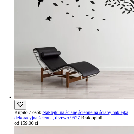
Kupiło 7 osób
Naklejki na ścianę ścienne na ściany naklejka
dekoracyjna ścienna, drzewo 9527
Brak opinii
od 159,00 zł