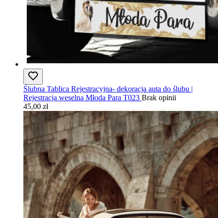
Ślubna Tablica Rejestracyjna- dekoracja auta do ślubu |
Rejestracja weselna Młoda Para T023
Brak opinii
45,00 zł