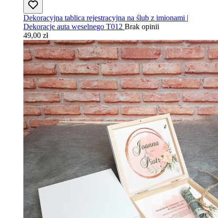
Dekoracyjna tablica rejestracyjna na ślub z imionami |
Dekoracje auta weselnego T012
Brak opinii
49,00 zł