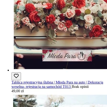
Tablica rejestracyjna ślubna | Młoda Para na auto | Dekoracja
weselna- rejestracja na samochód T013
Brak opinii
49,00 zł