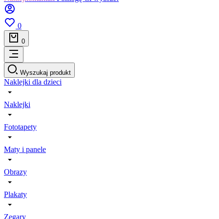
0
0
Wyszukaj produkt
Naklejki dla dzieci
Naklejki
Fototapety
Maty i panele
Obrazy
Plakaty
Zegary