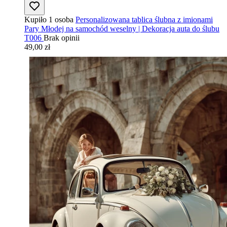
Kupiło 1 osoba
Personalizowana tablica ślubna z imionami
Pary Młodej na samochód weselny | Dekoracja auta do ślubu
T006
Brak opinii
49,00 zł