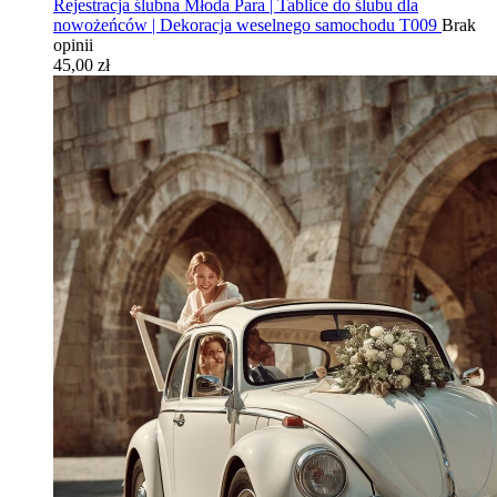
Rejestracja ślubna Młoda Para | Tablice do ślubu dla
nowożeńców | Dekoracja weselnego samochodu T009
Brak
opinii
45,00 zł