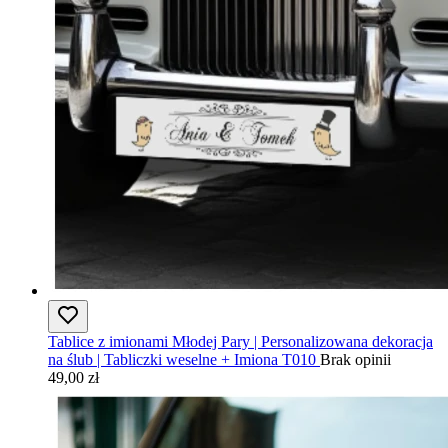
Tablice z imionami Młodej Pary | Personalizowana dekoracja
na ślub | Tabliczki weselne + Imiona T010
Brak opinii
49,00 zł