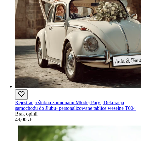
Rejestracja ślubna z imionami Młodej Pary | Dekoracja
samochodu do ślubu- personalizowane tablice weselne T004
Brak opinii
49,00 zł