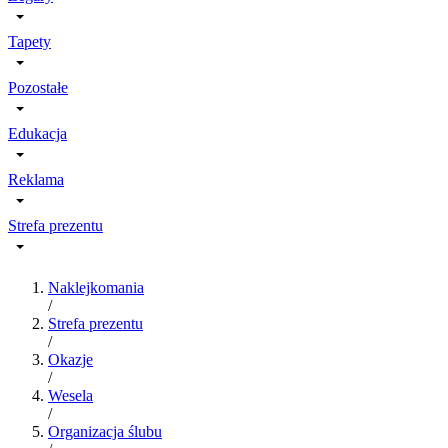
Tapety
Pozostałe
Edukacja
Reklama
Strefa prezentu
Naklejkomania
/
Strefa prezentu
/
Okazje
/
Wesela
/
Organizacja ślubu