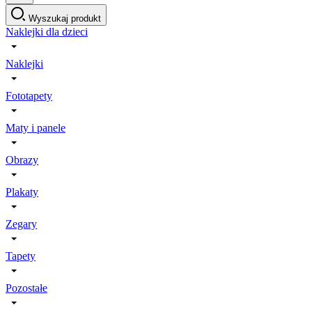
Wyszukaj produkt
Naklejki dla dzieci
Naklejki
Fototapety
Maty i panele
Obrazy
Plakaty
Zegary
Tapety
Pozostałe