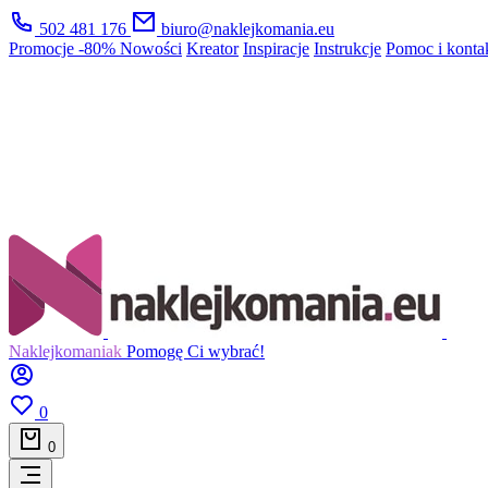
502 481 176
biuro@naklejkomania.eu
Promocje
-80%
Nowości
Kreator
Inspiracje
Instrukcje
Pomoc i konta
Naklejkomaniak
Pomogę Ci wybrać!
0
0