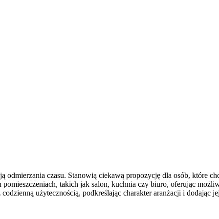
kcją odmierzania czasu. Stanowią ciekawą propozycję dla osób, które c
h pomieszczeniach, takich jak salon, kuchnia czy biuro, oferując m
codzienną użytecznością, podkreślając charakter aranżacji i dodając jej