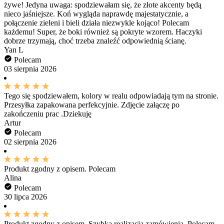
żywe! Jedyna uwaga: spodziewałam się, że złote akcenty będą
nieco jaśniejsze. Koń wygląda naprawdę majestatycznie, a
połączenie zieleni i bieli działa niezwykle kojąco! Polecam
każdemu! Super, że boki również są pokryte wzorem. Haczyki
dobrze trzymają, choć trzeba znaleźć odpowiednią ścianę.
Yan L
Polecam
03 sierpnia 2026
Tego się spodziewałem, kolory w realu odpowiadają tym na stronie.
Przesyłka zapakowana perfekcyjnie. Zdjęcie załączę po
zakończeniu prac .Dziekuję
Artur
Polecam
02 sierpnia 2026
Produkt zgodny z opisem. Polecam
Alina
Polecam
30 lipca 2026
Produkt zgodny z opisem. Szybka realizacja zamówienia. Polecam