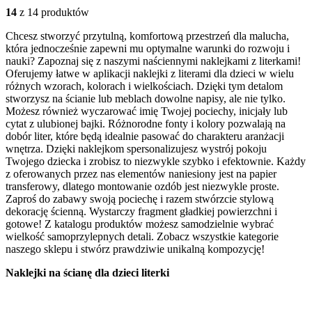
14
z 14 produktów
Chcesz stworzyć przytulną, komfortową przestrzeń dla malucha,
która jednocześnie zapewni mu optymalne warunki do rozwoju i
nauki? Zapoznaj się z naszymi naściennymi naklejkami z literkami!
Oferujemy łatwe w aplikacji naklejki z literami dla dzieci w wielu
różnych wzorach, kolorach i wielkościach. Dzięki tym detalom
stworzysz na ścianie lub meblach dowolne napisy, ale nie tylko.
Możesz również wyczarować imię Twojej pociechy, inicjały lub
cytat z ulubionej bajki. Różnorodne fonty i kolory pozwalają na
dobór liter, które będą idealnie pasować do charakteru aranżacji
wnętrza. Dzięki naklejkom spersonalizujesz wystrój pokoju
Twojego dziecka i zrobisz to niezwykle szybko i efektownie. Każdy
z oferowanych przez nas elementów naniesiony jest na papier
transferowy, dlatego montowanie ozdób jest niezwykle proste.
Zaproś do zabawy swoją pociechę i razem stwórzcie stylową
dekorację ścienną. Wystarczy fragment gładkiej powierzchni i
gotowe! Z katalogu produktów możesz samodzielnie wybrać
wielkość samoprzylepnych detali. Zobacz wszystkie kategorie
naszego sklepu i stwórz prawdziwie unikalną kompozycję!
Naklejki na ścianę dla dzieci literki