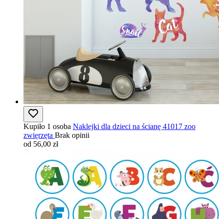
Kupiło 1 osoba
Naklejki dla dzieci na ścianę 41017 zoo
zwięrzęta
Brak opinii
od 56,00 zł