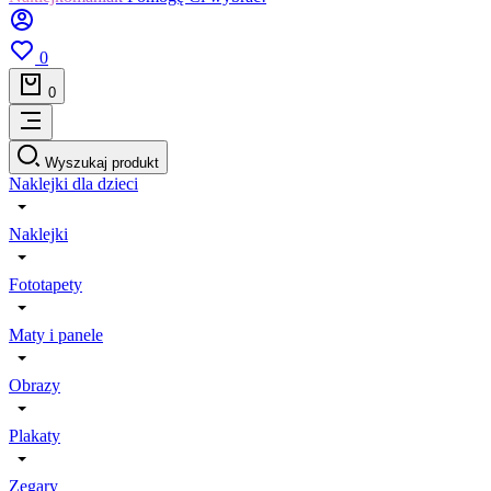
0
0
Wyszukaj produkt
Naklejki dla dzieci
Naklejki
Fototapety
Maty i panele
Obrazy
Plakaty
Zegary