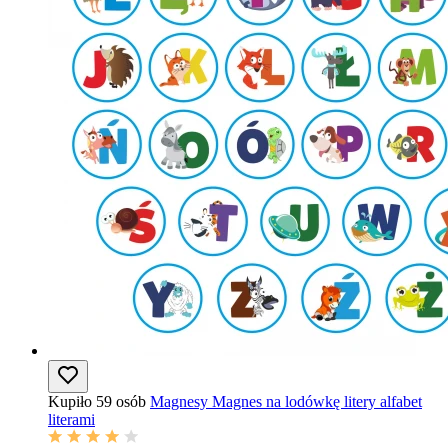
Kupiło 59 osób
Magnesy Magnes na lodówkę litery alfabet
literami