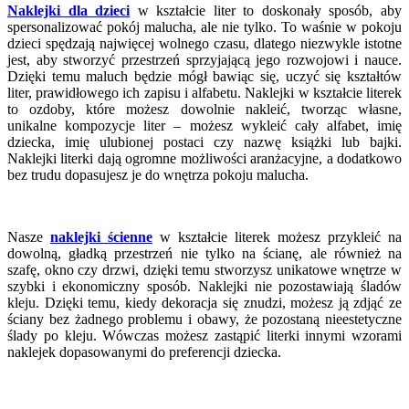
Naklejki dla dzieci
w kształcie liter to doskonały sposób, aby
spersonalizować pokój malucha, ale nie tylko. To waśnie w pokoju
dzieci spędzają najwięcej wolnego czasu, dlatego niezwykle istotne
jest, aby stworzyć przestrzeń sprzyjającą jego rozwojowi i nauce.
Dzięki temu maluch będzie mógł bawiąc się, uczyć się kształtów
liter, prawidłowego ich zapisu i alfabetu. Naklejki w kształcie literek
to ozdoby, które możesz dowolnie nakleić, tworząc własne,
unikalne kompozycje liter – możesz wykleić cały alfabet, imię
dziecka, imię ulubionej postaci czy nazwę książki lub bajki.
Naklejki literki dają ogromne możliwości aranżacyjne, a dodatkowo
bez trudu dopasujesz je do wnętrza pokoju malucha.
Nasze
naklejki ścienne
w kształcie literek możesz przykleić na
dowolną, gładką przestrzeń nie tylko na ścianę, ale również na
szafę, okno czy drzwi, dzięki temu stworzysz unikatowe wnętrze w
szybki i ekonomiczny sposób. Naklejki nie pozostawiają śladów
kleju. Dzięki temu, kiedy dekoracja się znudzi, możesz ją zdjąć ze
ściany bez żadnego problemu i obawy, że pozostaną nieestetyczne
ślady po kleju. Wówczas możesz zastąpić literki innymi wzorami
naklejek dopasowanymi do preferencji dziecka.