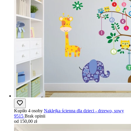
Kupiło 4 osoby
Naklejka ścienna dla dzieci - drzewo, sowy
9515
Brak opinii
od 150,00 zł