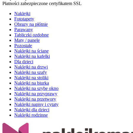
Płatności zabezpieczone certyfikatem SSL
Naklejki
Fototapety
Obrazy na płótnie
Parawany
Tabliczki ozdobne
Maty / panele
Pozostałe
Naklejki na ścianę
Naklejki na kafelki
Dla dzieci
Naklejki na drzwi
Naklejki na szafy
Naklejki na stoliki
Naklejki na biurka
Naklejki na szybę okno
Naklejki na przyprawy
Naklejki na przetwory
Naklejki napisy i cytaty
Naklejki dla dzieci
Naklejki rodzinne