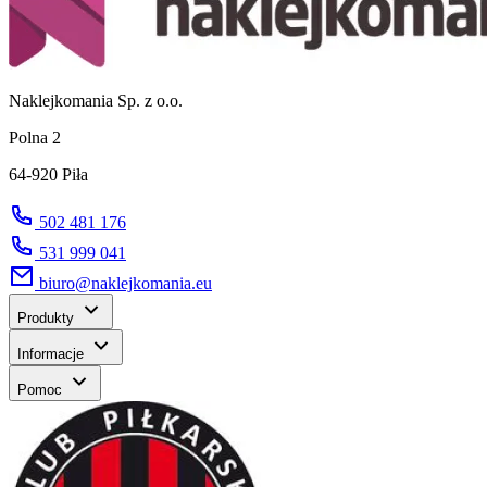
Naklejkomania Sp. z o.o.
Polna 2
64-920 Piła
502 481 176
531 999 041
biuro@naklejkomania.eu
Produkty
Informacje
Pomoc