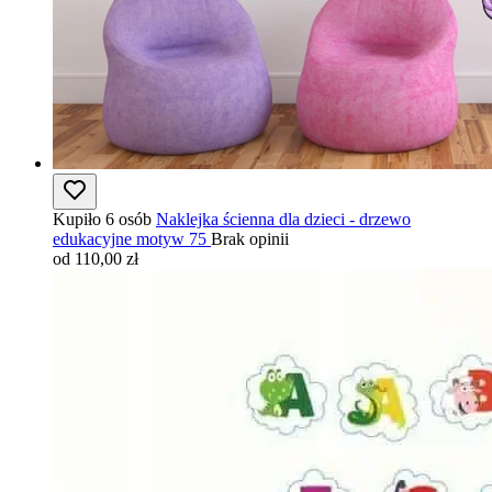
Kupiło 6 osób
Naklejka ścienna dla dzieci - drzewo
edukacyjne motyw 75
Brak opinii
od 110,00 zł