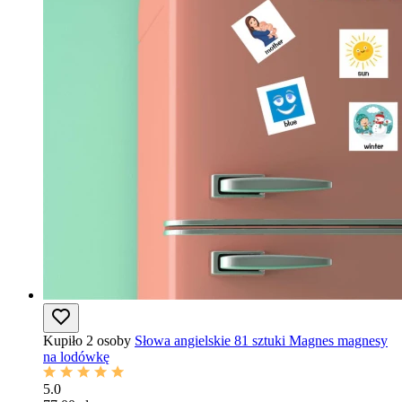
Kupiło 2 osoby
Słowa angielskie 81 sztuki Magnes magnesy
na lodówkę
5.0