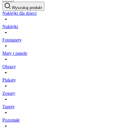
Wyszukaj produkt
Naklejki dla dzieci
Naklejki
Fototapety
Maty i panele
Obrazy
Plakaty
Zegary
Tapety
Pozostałe