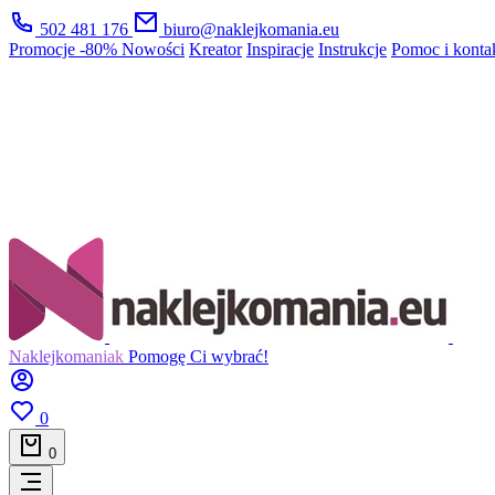
502 481 176
biuro@naklejkomania.eu
Promocje
-80%
Nowości
Kreator
Inspiracje
Instrukcje
Pomoc i konta
Naklejkomaniak
Pomogę Ci wybrać!
0
0