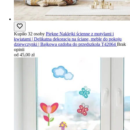
Kupiło 32 osoby
Piękne Naklejki ścienne z motylami i
kwiatami | Delikatna dekoracja na ścianę, meble do pokoju
dziewczynki | Bajkowa ozdoba do przedszkola T42064
Brak
opinii
od 45,00 zł