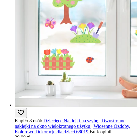
Kupiło 8 osób
Dziecięce Naklejki na szybę | Dwustronne
naklejki na okno wielokrotnego użytku | Wiosenne Ozdoby,
Kolorowe Dekoracje dla dzieci 68019
Brak opinii