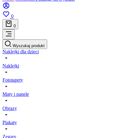
0
0
Wyszukaj produkt
Naklejki dla dzieci
Naklejki
Fototapety
Maty i panele
Obrazy
Plakaty
Zegary