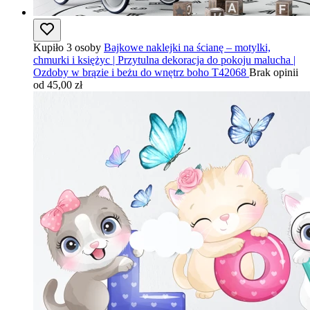
Kupiło 3 osoby
Bajkowe naklejki na ścianę – motylki,
chmurki i księżyc | Przytulna dekoracja do pokoju malucha |
Ozdoby w brązie i beżu do wnętrz boho T42068
Brak opinii
od 45,00 zł