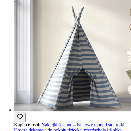
Kupiło 6 osób
Naklejki ścienne – bajkowy motyl i stokrotki |
Urocza dekoracja do pokoju dziecka, przedszkola i żłobka