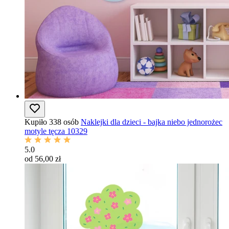
Kupiło 338 osób
Naklejki dla dzieci - bajka niebo jednorożec
motyle tęcza 10329
5.0
od 56,00 zł