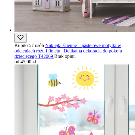
Kupiło 57 osób
Naklejki ścienne – pastelowe motylki w
odcieniach różu i fioletu | Delikatna dekoracja do pokoju
dziecięcego T42069
Brak opinii
od 45,00 zł