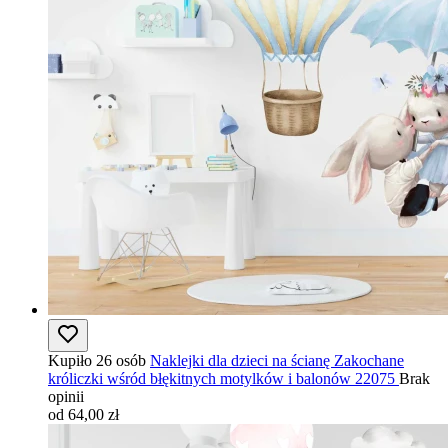
Kupiło 26 osób
Naklejki dla dzieci na ścianę Zakochane
króliczki wśród błękitnych motylków i balonów 22075
Brak
opinii
od 64,00 zł