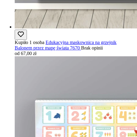
Kupiło 1 osoba
Edukacyjna maskownica na grzejnik
Balonem przez mapę świata 7670
Brak opinii
od 67,00 zł