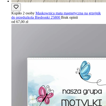
Kupiło 2 osoby
Maskownica mata magnetyczna na grzejnik
do przedszkola Biedronki 25800
Brak opinii
od 67,00 zł