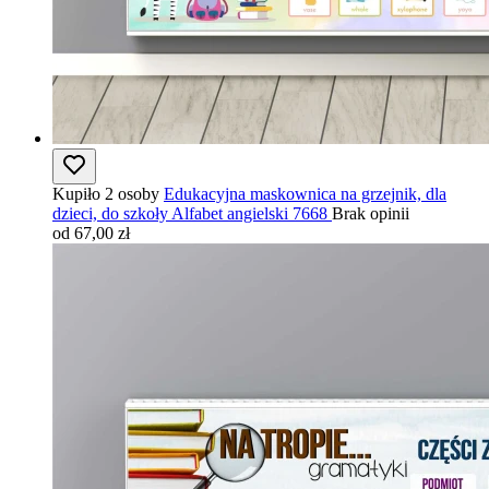
Kupiło 2 osoby
Edukacyjna maskownica na grzejnik, dla
dzieci, do szkoły Alfabet angielski 7668
Brak opinii
od 67,00 zł