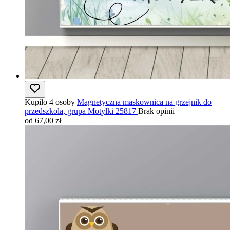
Kupiło 4 osoby
Magnetyczna maskownica na grzejnik do
przedszkola, grupa Motylki 25817
Brak opinii
od 67,00 zł