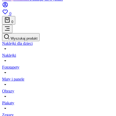
0
0
Wyszukaj produkt
Naklejki dla dzieci
Naklejki
Fototapety
Maty i panele
Obrazy
Plakaty
Zegary