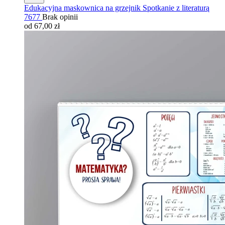
Edukacyjna maskownica na grzejnik Spotkanie z literaturą
7677
Brak opinii
od 67,00 zł