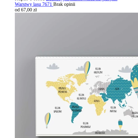
Warstwy lasu 7671
Brak opinii
od 67,00 zł