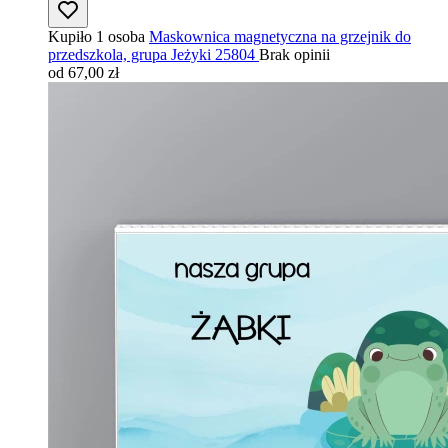
Kupiło 1 osoba
Maskownica magnetyczna na grzejnik do
przedszkola, grupa Jeżyki 25804
Brak opinii
od 67,00 zł