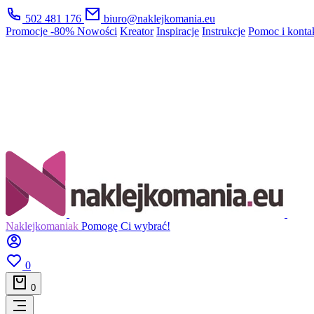
502 481 176
biuro@naklejkomania.eu
Promocje
-80%
Nowości
Kreator
Inspiracje
Instrukcje
Pomoc i konta
Naklejkomaniak
Pomogę Ci wybrać!
0
0