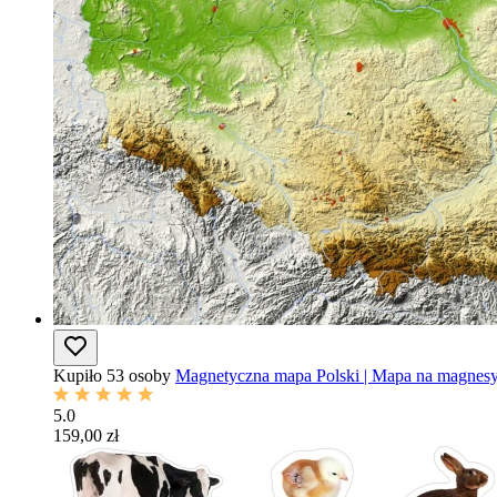
Kupiło 53 osoby
Magnetyczna mapa Polski | Mapa na magnesy d
5.0
159,00 zł