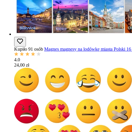
Kupiło 91 osób
Magnes magnesy na lodówkę miasta Polski 16 
4.0
24,00 zł