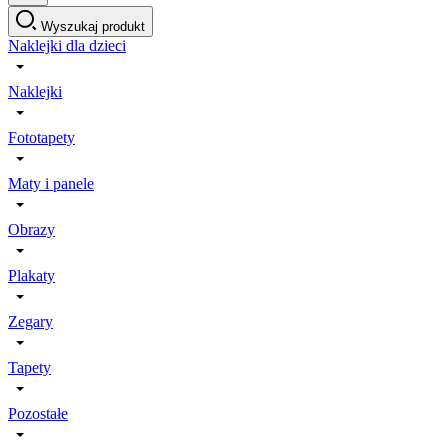
Wyszukaj produkt
Naklejki dla dzieci
Naklejki
Fototapety
Maty i panele
Obrazy
Plakaty
Zegary
Tapety
Pozostałe