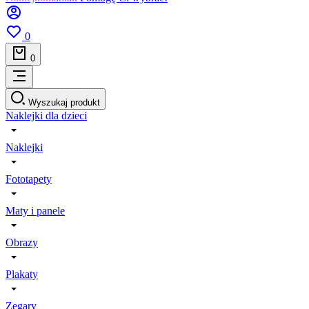
0
0
Wyszukaj produkt
Naklejki dla dzieci
Naklejki
Fototapety
Maty i panele
Obrazy
Plakaty
Zegary