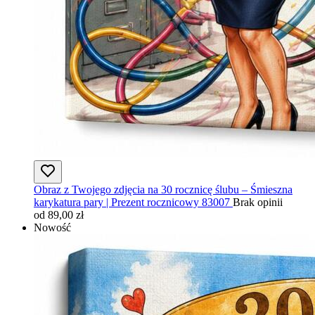
Obraz z Twojego zdjęcia na 30 rocznicę ślubu – Śmieszna
karykatura pary | Prezent rocznicowy 83007
Brak opinii
od 89,00 zł
Nowość