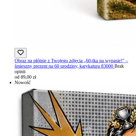
Obraz na płótnie z Twojego zdjęcia „60-tka na wypasie!" –
śmieszny prezent na 60 urodziny, karykatura 83000
Brak
opinii
od 89,00 zł
Nowość