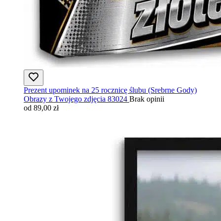
Prezent upominek na 25 rocznicę ślubu (Srebrne Gody)
Obrazy z Twojego zdjęcia 83024
Brak opinii
od 89,00 zł