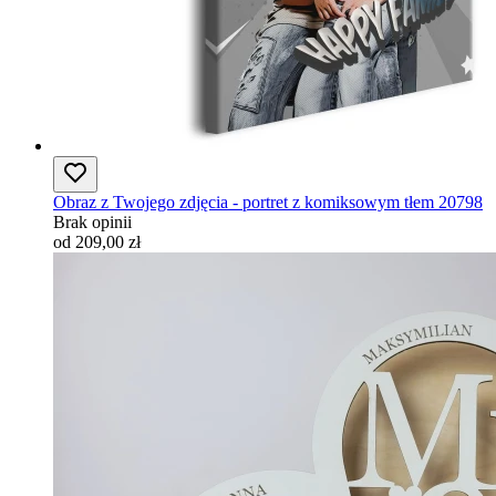
Obraz z Twojego zdjęcia - portret z komiksowym tłem 20798
Brak opinii
od 209,00 zł