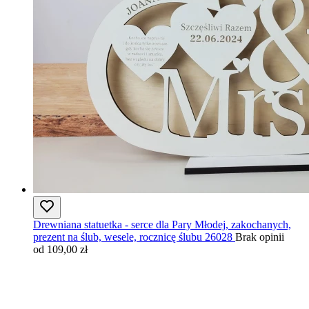
Drewniana statuetka - serce dla Pary Młodej, zakochanych,
prezent na ślub, wesele, rocznicę ślubu 26028
Brak opinii
od 109,00 zł