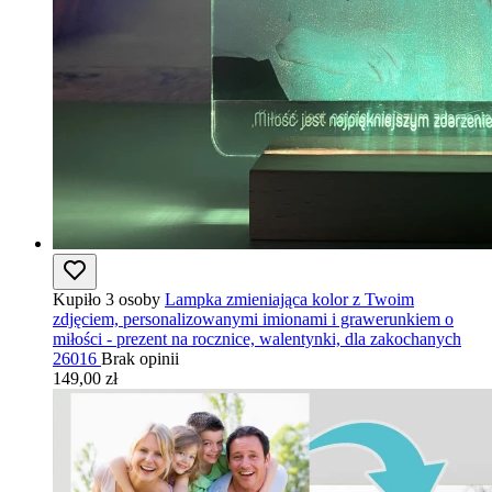
Kupiło 3 osoby
Lampka zmieniająca kolor z Twoim
zdjęciem, personalizowanymi imionami i grawerunkiem o
miłości - prezent na rocznice, walentynki, dla zakochanych
26016
Brak opinii
149,00 zł