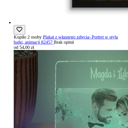
Kupiło 2 osoby
Plakat z własnego zdjęcia- Portret w stylu
bajki, animacji 82457
Brak opinii
od 54,00 zł