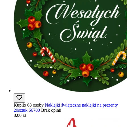
Kupiło 63 osoby
Naklejki świąteczne naklejki na prezenty
20sztuk 66700
Brak opinii
8,00 zł