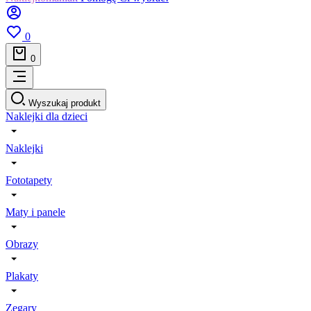
0
0
Wyszukaj produkt
Naklejki dla dzieci
Naklejki
Fototapety
Maty i panele
Obrazy
Plakaty
Zegary