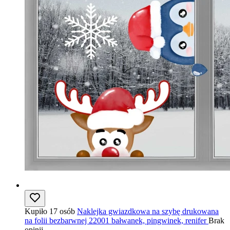
Kupiło 17 osób
Naklejka gwiazdkowa na szybę drukowana
na folii bezbarwnej 22001 bałwanek, pingwinek, renifer
Brak
opinii