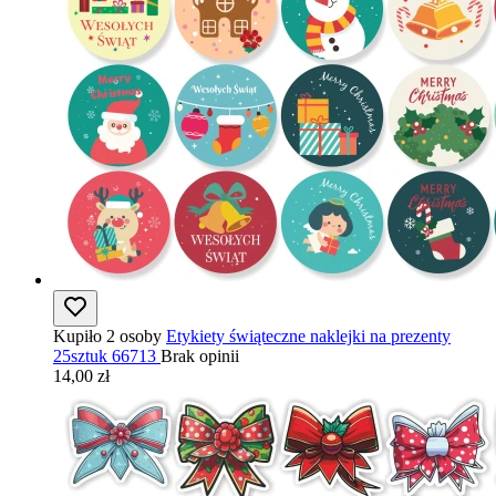
Kupiło 2 osoby
Etykiety świąteczne naklejki na prezenty
25sztuk 66713
Brak opinii
14,00 zł