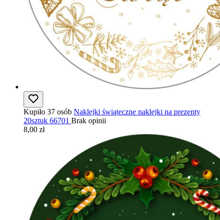
Kupiło 37 osób
Naklejki świąteczne naklejki na prezenty
20sztuk 66701
Brak opinii
8,00 zł