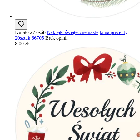
Kupiło 27 osób
Naklejki świąteczne naklejki na prezenty
20sztuk 66705
Brak opinii
8,00 zł