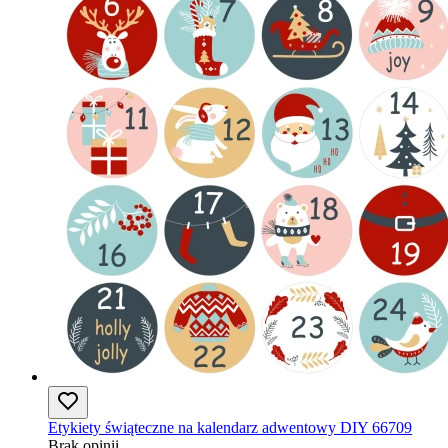
Etykiety świąteczne na kalendarz adwentowy DIY 66709
Brak opinii