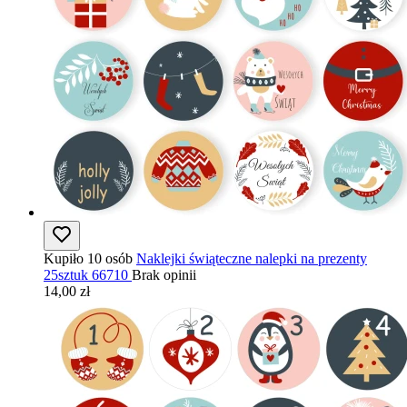
Kupiło 10 osób
Naklejki świąteczne nalepki na prezenty
25sztuk 66710
Brak opinii
14,00 zł