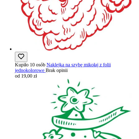
Kupiło 10 osób
Naklejka na szybę mikołaj z folii
jednokolorowe
Brak opinii
od 19,00 zł