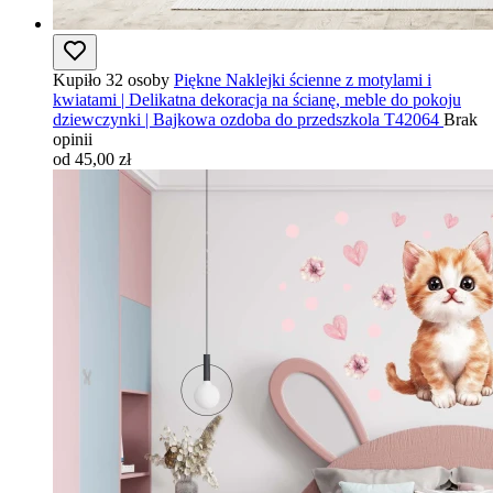
Kupiło 32 osoby
Piękne Naklejki ścienne z motylami i
kwiatami | Delikatna dekoracja na ścianę, meble do pokoju
dziewczynki | Bajkowa ozdoba do przedszkola T42064
Brak
opinii
od 45,00 zł