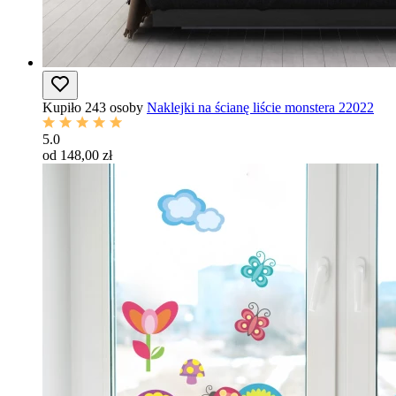
Kupiło 243 osoby
Naklejki na ścianę liście monstera 22022
5.0
od 148,00 zł