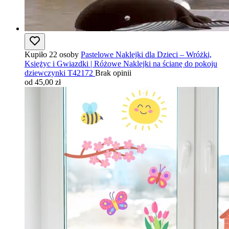
Kupiło 22 osoby
Pastelowe Naklejki dla Dzieci – Wróżki,
Księżyc i Gwiazdki | Różowe Naklejki na ścianę do pokoju
dziewczynki T42172
Brak opinii
od 45,00 zł