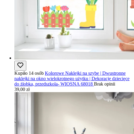
Kupiło 14 osób
Kolorowe Naklejki na szybę | Dwustronne
naklejki na okno wielokrotnego użytku | Dekoracje dziecięce
do żłobka, przedszkola- WIOSNA 68018
Brak opinii
39,00 zł