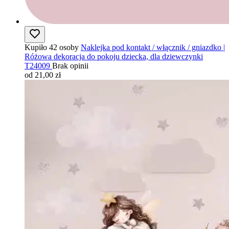
Kupiło 42 osoby
Naklejka pod kontakt / włącznik / gniazdko |
Różowa dekoracja do pokoju dziecka, dla dziewczynki
T24009
Brak opinii
od 21,00 zł