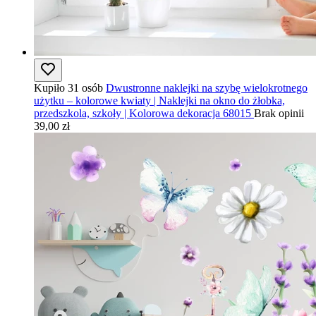
Kupiło 31 osób
Dwustronne naklejki na szybę wielokrotnego
użytku – kolorowe kwiaty | Naklejki na okno do żłobka,
przedszkola, szkoły | Kolorowa dekoracja 68015
Brak opinii
39,00 zł