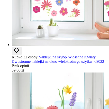
Kupiło 32 osoby
Naklejki na szybę- Wiosenne Kwiaty |
Dwustronne naklejki na okno wielokrotnego użytku | 68022
Brak opinii
39,00 zł