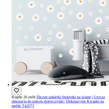
Kupiło 26 osób
Śliczne naklejki Stokrotki na ścianę | Urocza
dekoracja do pokoju dziewczynki | Dekoracyjne Kwiatki na
meble T42073