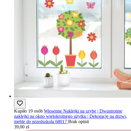
Kupiło 19 osób
Wiosenne Naklejki na szybę | Dwustronne
naklejki na okno wielokrotnego użytku | Dekoracje na drzwi,
meble do przedszkola 68017
Brak opinii
39,00 zł