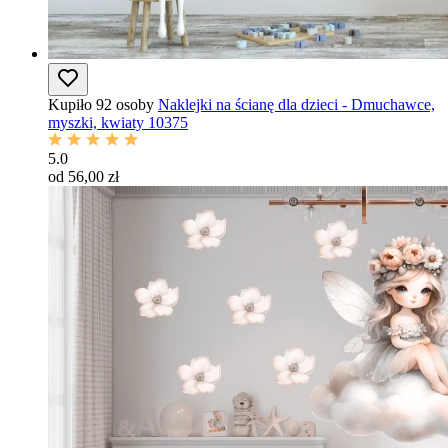
Kupiło 92 osoby
Naklejki na ścianę dla dzieci - Dmuchawce,
myszki, kwiaty 10375
5.0
od 56,00 zł