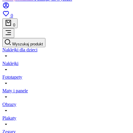
0
0
Wyszukaj produkt
Naklejki dla dzieci
Naklejki
Fototapety
Maty i panele
Obrazy
Plakaty
Zegary