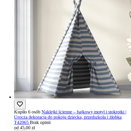
Kupiło 6 osób
Naklejki ścienne – bajkowy motyl i stokrotki |
Urocza dekoracja do pokoju dziecka, przedszkola i żłobka
T42065
Brak opinii
od 45,00 zł