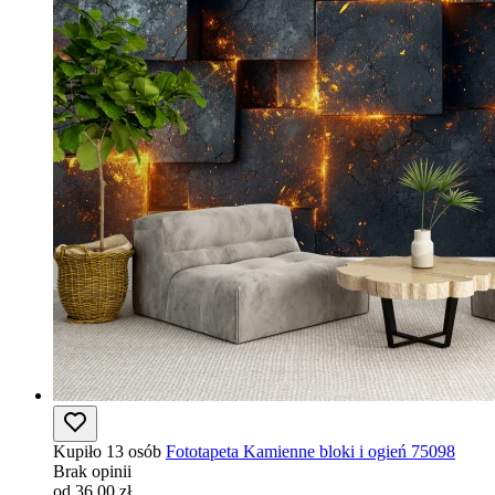
Kupiło 13 osób
Fototapeta Kamienne bloki i ogień 75098
Brak opinii
od 36,00 zł