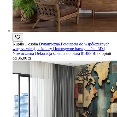
Kupiło 1 osoba
Dynamiczna Fototapeta do współczesnych
wnętrz- wirujące kolory | Intensywne barwy i efekt 3D |
Nowoczesna Dekoracja ścienna do biura 81488
Brak opinii
od 36,00 zł