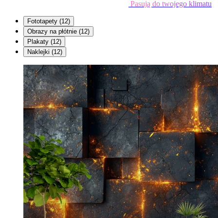
Pasują do twojego klimatu
Fototapety
(12)
Obrazy na płótnie
(12)
Plakaty
(12)
Naklejki
(12)