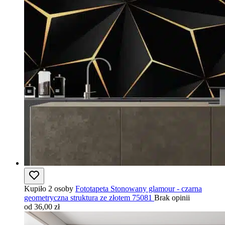
Kupiło 2 osoby
Fototapeta Stonowany glamour - czarna
geometryczna struktura ze złotem 75081
Brak opinii
od 36,00 zł