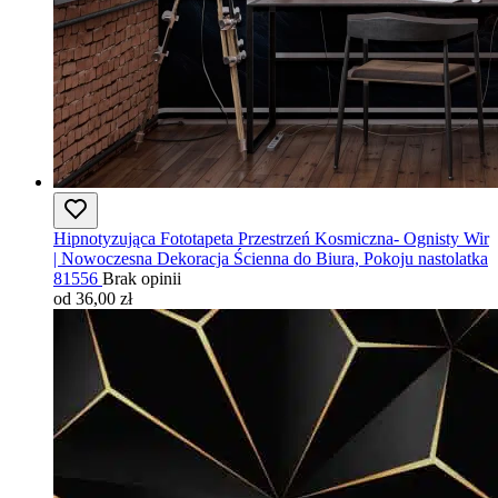
Hipnotyzująca Fototapeta Przestrzeń Kosmiczna- Ognisty Wir
| Nowoczesna Dekoracja Ścienna do Biura, Pokoju nastolatka
81556
Brak opinii
od 36,00 zł