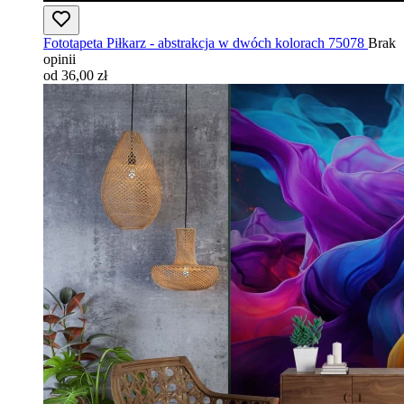
Fototapeta Piłkarz - abstrakcja w dwóch kolorach 75078
Brak
opinii
od 36,00 zł