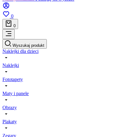
0
0
Wyszukaj produkt
Naklejki dla dzieci
Naklejki
Fototapety
Maty i panele
Obrazy
Plakaty
Zegary