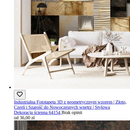
Industrialna Fototapeta 3D z geometrycznym wzorem | Złoto,
Czerń i Szarość do Nowoczesnych wnętrz | Stylowa
Dekoracja ścienna 64154
Brak opinii
od 36,00 zł