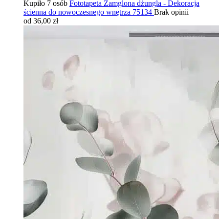
Kupiło 7 osób
Fototapeta Zamglona dżungla - Dekoracja
ścienna do nowoczesnego wnętrza 75134
Brak opinii
od 36,00 zł