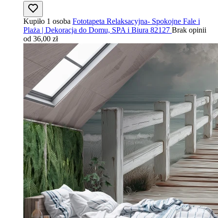
Kupiło 1 osoba
Fototapeta Relaksacyjna- Spokojne Fale i
Plaża | Dekoracja do Domu, SPA i Biura 82127
Brak opinii
od 36,00 zł