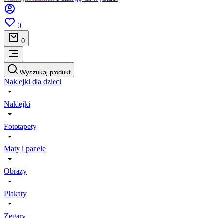
0
0
Wyszukaj produkt
Naklejki dla dzieci
Naklejki
Fototapety
Maty i panele
Obrazy
Plakaty
Zegary