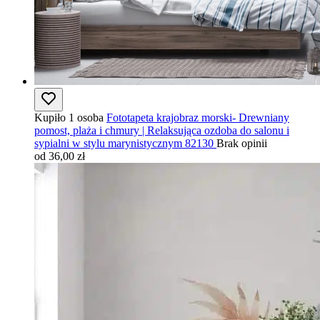
Kupiło 1 osoba
Fototapeta krajobraz morski- Drewniany
pomost, plaża i chmury | Relaksująca ozdoba do salonu i
sypialni w stylu marynistycznym 82130
Brak opinii
od 36,00 zł