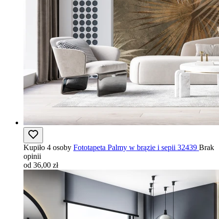
Kupiło 4 osoby
Fototapeta Palmy w brązie i sepii 32439
Brak
opinii
od 36,00 zł