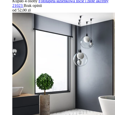
Kupiło 4 osoby
Fototapeta łazienkowa liście i złote akcenty
21023
Brak opinii
od 52,00 zł