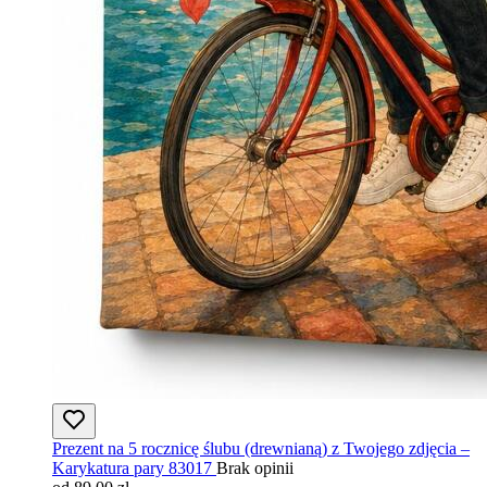
Prezent na 5 rocznicę ślubu (drewnianą) z Twojego zdjęcia –
Karykatura pary 83017
Brak opinii