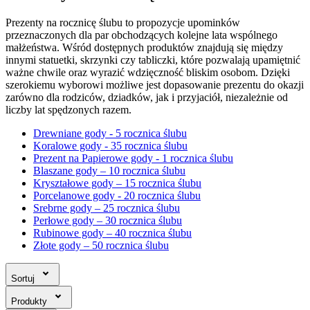
Prezenty na rocznicę ślubu to propozycje upominków
przeznaczonych dla par obchodzących kolejne lata wspólnego
małżeństwa. Wśród dostępnych produktów znajdują się między
innymi statuetki, skrzynki czy tabliczki, które pozwalają upamiętnić
ważne chwile oraz wyrazić wdzięczność bliskim osobom. Dzięki
szerokiemu wyborowi możliwe jest dopasowanie prezentu do okazji
zarówno dla rodziców, dziadków, jak i przyjaciół, niezależnie od
liczby lat spędzonych razem.
Drewniane gody - 5 rocznica ślubu
Koralowe gody - 35 rocznica ślubu
Prezent na Papierowe gody - 1 rocznica ślubu
Blaszane gody – 10 rocznica ślubu
Kryształowe gody – 15 rocznica ślubu
Porcelanowe gody - 20 rocznica ślubu
Srebrne gody – 25 rocznica ślubu
Perłowe gody – 30 rocznica ślubu
Rubinowe gody – 40 rocznica ślubu
Złote gody – 50 rocznica ślubu
Sortuj
Produkty