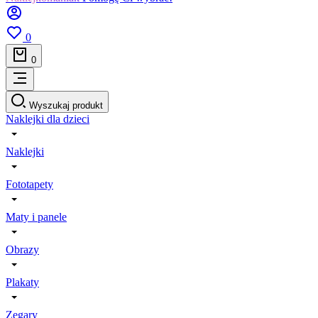
0
0
Wyszukaj produkt
Naklejki dla dzieci
Naklejki
Fototapety
Maty i panele
Obrazy
Plakaty
Zegary