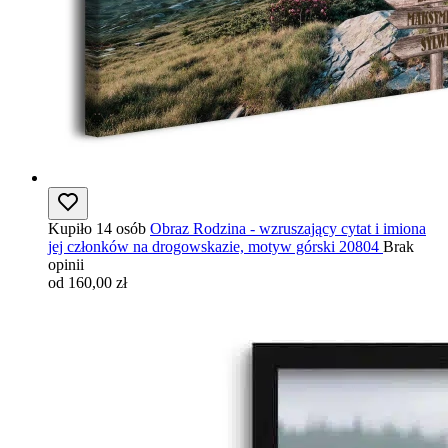
Kupiło 14 osób
Obraz Rodzina - wzruszający cytat i imiona
jej członków na drogowskazie, motyw górski 20804
Brak
opinii
od 160,00 zł