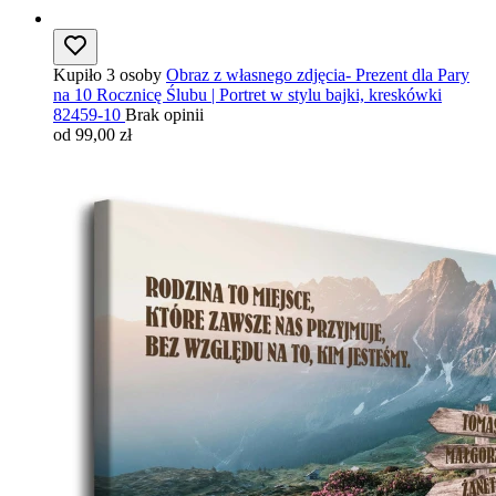
Kupiło 3 osoby
Obraz z własnego zdjęcia- Prezent dla Pary
na 10 Rocznicę Ślubu | Portret w stylu bajki, kreskówki
82459-10
Brak opinii
od 99,00 zł