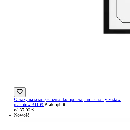
Obrazy na ścianę schemat komputera | Industrialny zestaw
plakatów 31199
Brak opinii
od 37,00 zł
Nowość