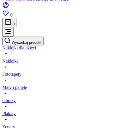
0
0
Wyszukaj produkt
Naklejki dla dzieci
Naklejki
Fototapety
Maty i panele
Obrazy
Plakaty
Zegary