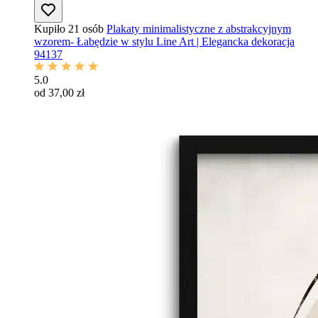
Kupiło 21 osób
Plakaty minimalistyczne z abstrakcyjnym
wzorem- Łabędzie w stylu Line Art | Elegancka dekoracja
94137
5.0
od 37,00 zł