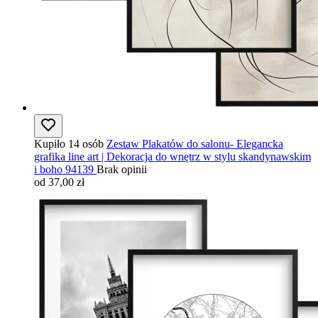
Kupiło 14 osób
Zestaw Plakatów do salonu- Elegancka
grafika line art | Dekoracja do wnętrz w stylu skandynawskim
i boho 94139
Brak opinii
od 37,00 zł