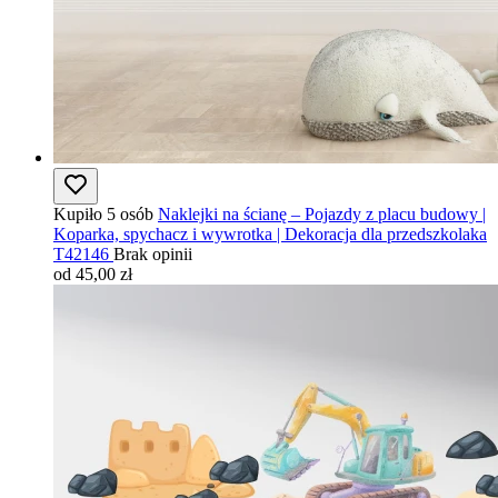
Kupiło 5 osób
Naklejki na ścianę – Pojazdy z placu budowy |
Koparka, spychacz i wywrotka | Dekoracja dla przedszkolaka
T42146
Brak opinii
od 45,00 zł