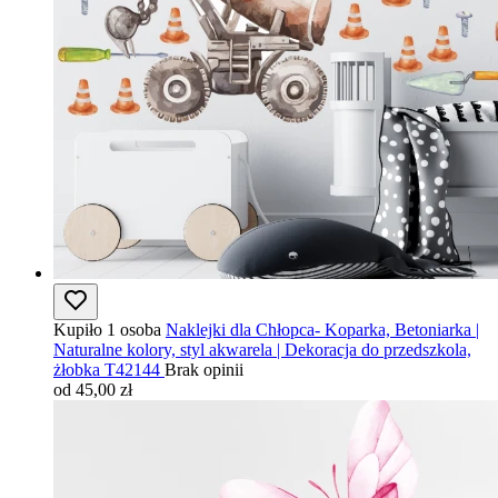
Kupiło 1 osoba
Naklejki dla Chłopca- Koparka, Betoniarka |
Naturalne kolory, styl akwarela | Dekoracja do przedszkola,
żłobka T42144
Brak opinii
od 45,00 zł