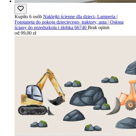
Kupiło 6 osób
Naklejki ścienne dla dzieci- Lamperia |
Fototapeta do pokoju dziecięcego- traktory, auta | Osłona
ściany do przedszkola i żłobka 66740
Brak opinii
od 99,00 zł