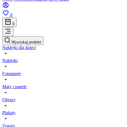
0
0
Wyszukaj produkt
Naklejki dla dzieci
Naklejki
Fototapety
Maty i panele
Obrazy
Plakaty
Zegary