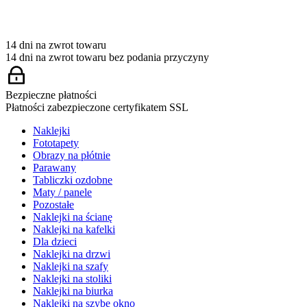
14 dni na zwrot towaru
14 dni na zwrot towaru bez podania przyczyny
Bezpieczne płatności
Płatności zabezpieczone certyfikatem SSL
Naklejki
Fototapety
Obrazy na płótnie
Parawany
Tabliczki ozdobne
Maty / panele
Pozostałe
Naklejki na ścianę
Naklejki na kafelki
Dla dzieci
Naklejki na drzwi
Naklejki na szafy
Naklejki na stoliki
Naklejki na biurka
Naklejki na szybę okno