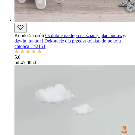
Kupiło 55 osób
Ozdobne naklejki na ścianę- plac budowy,
dźwig, traktor | Dekoracje dla przedszkolaka, do pokoju
chłopca T42151
5.0
od 45,00 zł