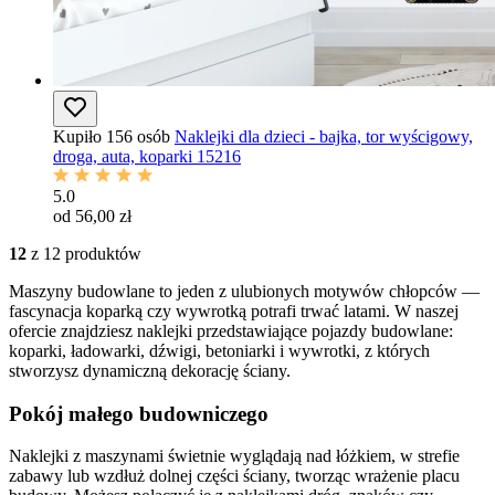
Kupiło 156 osób
Naklejki dla dzieci - bajka, tor wyścigowy,
droga, auta, koparki 15216
5.0
od 56,00 zł
12
z 12 produktów
Maszyny budowlane to jeden z ulubionych motywów chłopców —
fascynacja koparką czy wywrotką potrafi trwać latami. W naszej
ofercie znajdziesz naklejki przedstawiające pojazdy budowlane:
koparki, ładowarki, dźwigi, betoniarki i wywrotki, z których
stworzysz dynamiczną dekorację ściany.
Pokój małego budowniczego
Naklejki z maszynami świetnie wyglądają nad łóżkiem, w strefie
zabawy lub wzdłuż dolnej części ściany, tworząc wrażenie placu