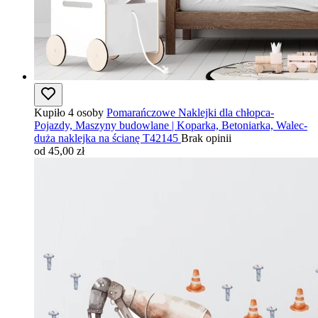
Kupiło 4 osoby
Pomarańczowe Naklejki dla chłopca-
Pojazdy, Maszyny budowlane | Koparka, Betoniarka, Walec-
duża naklejka na ścianę T42145
Brak opinii
od 45,00 zł