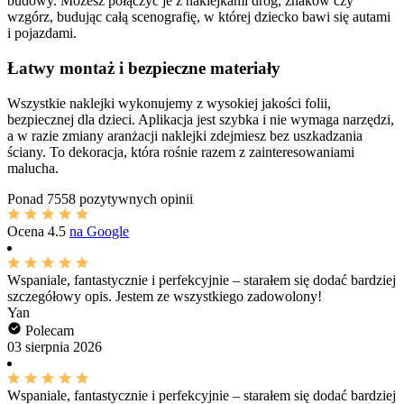
budowy. Możesz połączyć je z naklejkami dróg, znaków czy
wzgórz, budując całą scenografię, w której dziecko bawi się autami
i pojazdami.
Łatwy montaż i bezpieczne materiały
Wszystkie naklejki wykonujemy z wysokiej jakości folii,
bezpiecznej dla dzieci. Aplikacja jest szybka i nie wymaga narzędzi,
a w razie zmiany aranżacji naklejki zdejmiesz bez uszkadzania
ściany. To dekoracja, która rośnie razem z zainteresowaniami
malucha.
Ponad
7558 pozytywnych opinii
Ocena
4.5
na Google
Wspaniale, fantastycznie i perfekcyjnie – starałem się dodać bardziej
szczegółowy opis. Jestem ze wszystkiego zadowolony!
Yan
Polecam
03 sierpnia 2026
Wspaniale, fantastycznie i perfekcyjnie – starałem się dodać bardziej