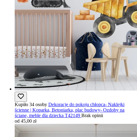
Kupiło 34 osoby
Dekoracje do pokoju chłopca- Naklejki
ścienne | Koparka, Betoniarka, plac budowy- Ozdoby na
ścianę, meble dla dziecka T42149
Brak opinii
od 45,00 zł