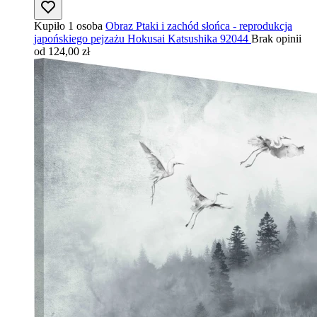
Kupiło 1 osoba
Obraz Ptaki i zachód słońca - reprodukcja
japońskiego pejzażu Hokusai Katsushika 92044
Brak opinii
od 124,00 zł