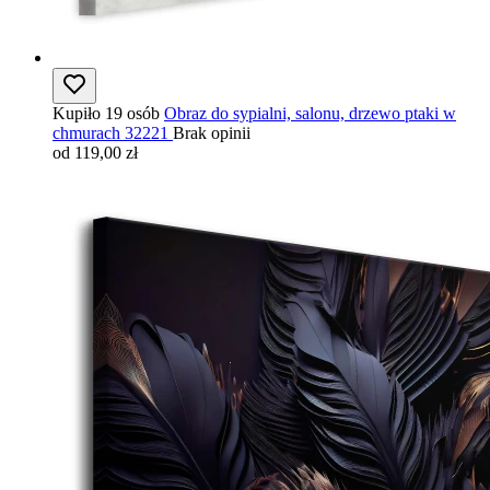
Kupiło 19 osób
Obraz do sypialni, salonu, drzewo ptaki w
chmurach 32221
Brak opinii
od 119,00 zł