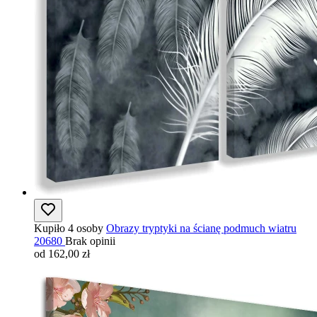
Kupiło 4 osoby
Obrazy tryptyki na ścianę podmuch wiatru
20680
Brak opinii
od 162,00 zł