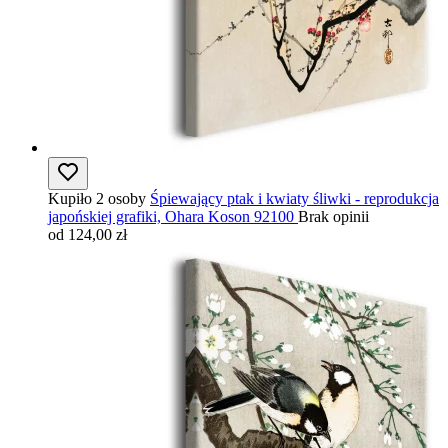
Kupiło 2 osoby
Śpiewający ptak i kwiaty śliwki - reprodukcja
japońskiej grafiki, Ohara Koson 92100
Brak opinii
od 124,00 zł