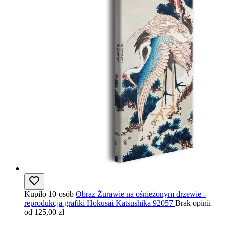
Kupiło 10 osób
Obraz Żurawie na ośnieżonym drzewie -
reprodukcja grafiki Hokusai Katsushika 92057
Brak opinii
od 125,00 zł