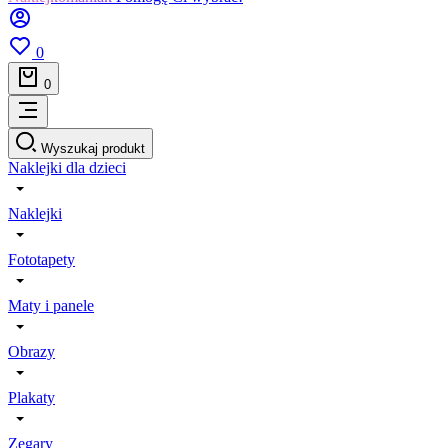
0
0
Wyszukaj produkt
Naklejki dla dzieci
Naklejki
Fototapety
Maty i panele
Obrazy
Plakaty
Zegary