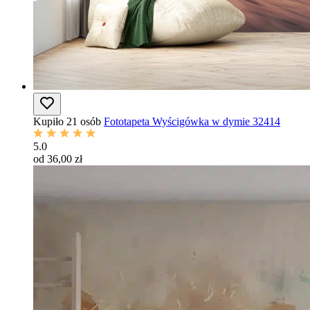
Kupiło 21 osób
Fototapeta Wyścigówka w dymie 32414
5.0
od 36,00 zł