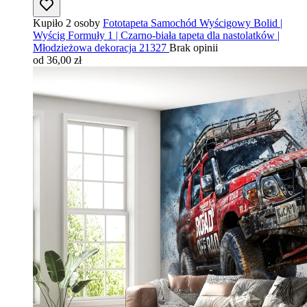
Kupiło 2 osoby
Fototapeta Samochód Wyścigowy Bolid |
Wyścig Formuły 1 | Czarno-biała tapeta dla nastolatków |
Młodzieżowa dekoracja 21327
Brak opinii
od 36,00 zł