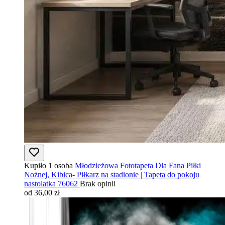
Kupiło 1 osoba
Młodzieżowa Fototapeta Dla Fana Piłki
Nożnej, Kibica- Piłkarz na stadionie | Tapeta do pokoju
nastolatka 76062
Brak opinii
od 36,00 zł