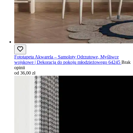
Fototapeta Akwarela – Samoloty Odrzutowe, Myśliwce
wojskowe | Dekoracja do pokoju młodzieżowego 64245
Brak
opinii
od 36,00 zł