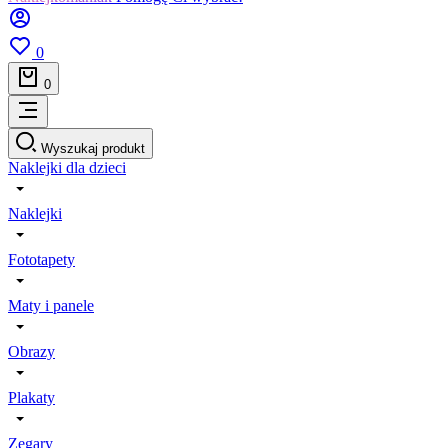
0
0
Wyszukaj produkt
Naklejki dla dzieci
Naklejki
Fototapety
Maty i panele
Obrazy
Plakaty
Zegary