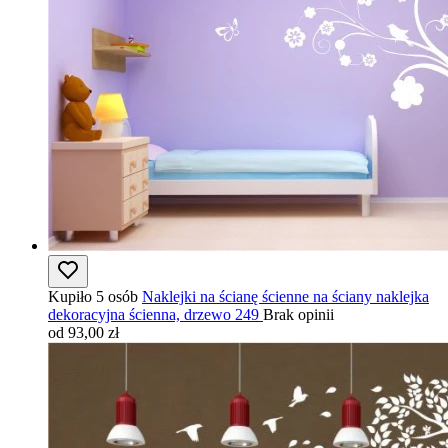
Kupiło 5 osób
Naklejki na ścianę ścienne na ściany naklejka
dekoracyjna ścienna, drzewo 249
Brak opinii
od 93,00 zł