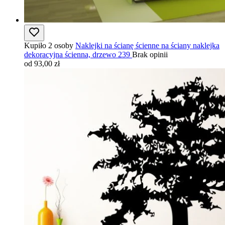
Kupiło 2 osoby
Naklejki na ścianę ścienne na ściany naklejka
dekoracyjna ścienna, drzewo 239
Brak opinii
od 93,00 zł