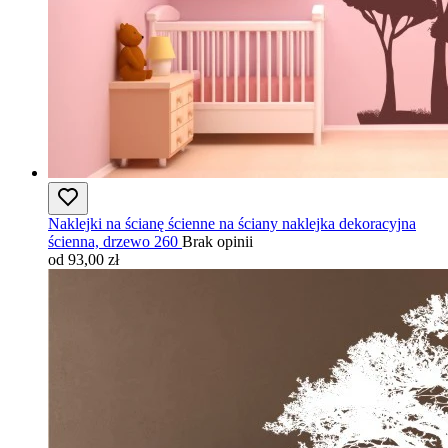
Naklejki na ścianę ścienne na ściany naklejka dekoracyjna
ścienna, drzewo 260
Brak opinii
od 93,00 zł