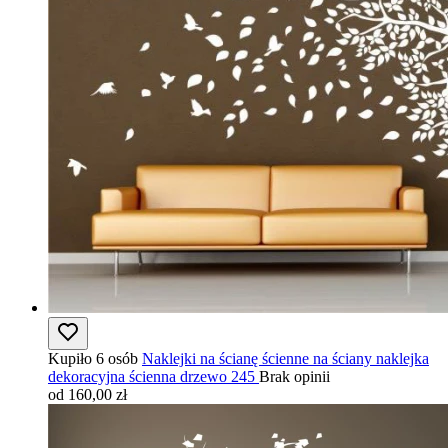
Kupiło 6 osób
Naklejki na ścianę ścienne na ściany naklejka
dekoracyjna ścienna drzewo 245
Brak opinii
od 160,00 zł