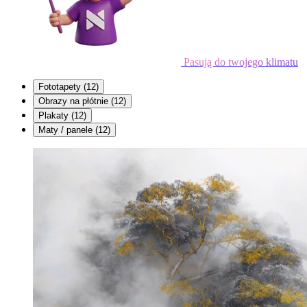
Pasują do twojego klimatu
Fototapety
(12)
Obrazy na płótnie
(12)
Plakaty
(12)
Maty / panele
(12)