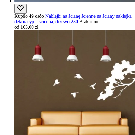
Kupiło 49 osób
Naklejki na ścianę ścienne na ściany naklejka
dekoracyjna ścienna, drzewo 280
Brak opinii
od 163,00 zł