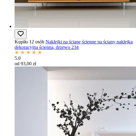
Kupiło 12 osób
Naklejki na ścianę ścienne na ściany naklejka
dekoracyjna ścienna, drzewo 234
5.0
od 93,00 zł