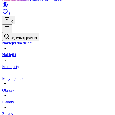
0
0
Wyszukaj produkt
Naklejki dla dzieci
Naklejki
Fototapety
Maty i panele
Obrazy
Plakaty
Zegary