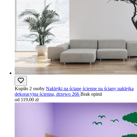
Kupiło 2 osoby
Naklejki na ścianę ścienne na ściany naklejka
dekoracyjna ścienna, drzewo 266
Brak opinii
od 119,00 zł