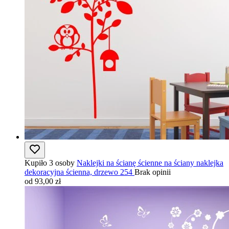
Kupiło 3 osoby
Naklejki na ścianę ścienne na ściany naklejka
dekoracyjna ścienna, drzewo 254
Brak opinii
od 93,00 zł