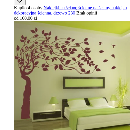
Kupiło 4 osoby
Naklejki na ścianę ścienne na ściany naklejka
dekoracyjna ścienna, drzewo 230
Brak opinii
od 160,00 zł