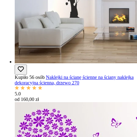
Kupiło 56 osób
Naklejki na ścianę ścienne na ściany naklejka
dekoracyjna ścienna, drzewo 270
5.0
od 160,00 zł