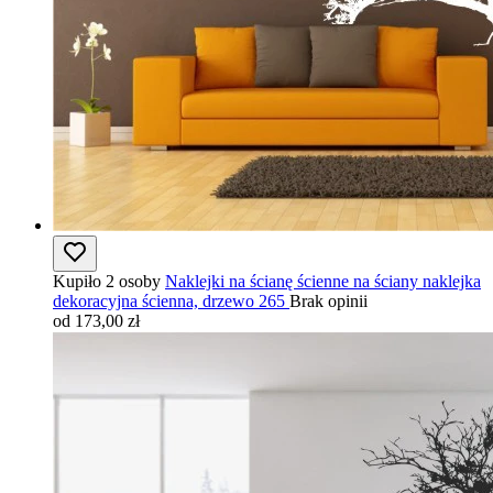
Kupiło 2 osoby
Naklejki na ścianę ścienne na ściany naklejka
dekoracyjna ścienna, drzewo 265
Brak opinii
od 173,00 zł