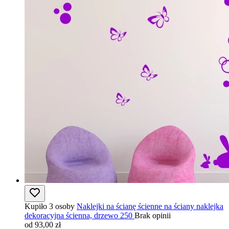
Kupiło 3 osoby
Naklejki na ścianę ścienne na ściany naklejka
dekoracyjna ścienna, drzewo 250
Brak opinii
od 93,00 zł