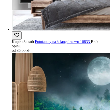
Kupiło 8 osób
Fototapety na ścianę drzewo 10833
Brak
opinii
od 36,00 zł