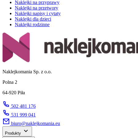
Naklejki na przyprawy
Naklejki na przetwory
Naklejki napisy i cytaty
Naklejki dla dzieci
Naklejki rodzinne
Naklejkomania Sp. z o.o.
Polna 2
64-920 Piła
502 481 176
531 999 041
biuro@naklejkomania.eu
Produkty