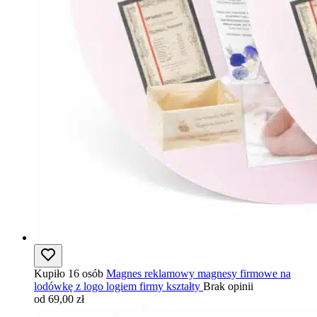
Kupiło 16 osób
Magnes reklamowy magnesy firmowe na
lodówkę z logo logiem firmy kształty
Brak opinii
od 69,00 zł