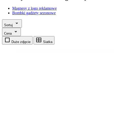
Magnesy z logo reklamowe
Bombki gadżety sezonowe
Sortuj
Cena
Duże zdjęcie
Siatka