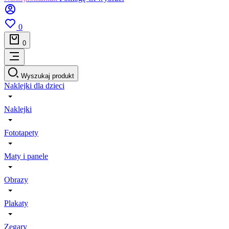
0
0
Wyszukaj produkt
Naklejki dla dzieci
Naklejki
Fototapety
Maty i panele
Obrazy
Plakaty
Zegary