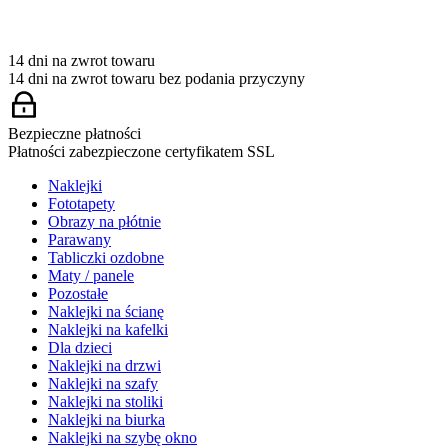
14 dni na zwrot towaru
14 dni na zwrot towaru bez podania przyczyny
Bezpieczne płatności
Płatności zabezpieczone certyfikatem SSL
Naklejki
Fototapety
Obrazy na płótnie
Parawany
Tabliczki ozdobne
Maty / panele
Pozostałe
Naklejki na ścianę
Naklejki na kafelki
Dla dzieci
Naklejki na drzwi
Naklejki na szafy
Naklejki na stoliki
Naklejki na biurka
Naklejki na szybę okno