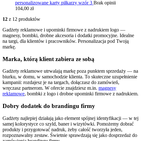
personalizowane karty piłkarzy wzór 3
Brak opinii
104,00 zł
12
z 12 produktów
Gadżety reklamowe i upominki firmowe z nadrukiem logo —
magnesy, bombki, drobne akcesoria i dodatki promocyjne. Idealne
na targi, dla klientów i pracowników. Personalizacja pod Twoją
markę.
Marka, którą klient zabiera ze sobą
Gadżety reklamowe utrwalają markę poza punktem sprzedaży — na
biurku, w domu, w samochodzie klienta. To skuteczne uzupełnienie
kampanii: rozdajesz je na targach, dołączasz do zamówień,
wręczasz partnerom. W ofercie znajdziesz m.in.
magnesy
reklamowe
, bombki z logo i drobne upominki firmowe z nadrukiem.
Dobry dodatek do brandingu firmy
Gadżety najlepiej działają jako element spójnej identyfikacji — w tej
samej kolorystyce co szyld, baner i wizytówki. Pomożemy dobrać
produkty i przygotować nadruk, żeby całość tworzyła jeden,
rozpoznawalny zestaw. Świetnie sprawdzają się jako dosprzedaż do
zamówienia brandingu firmy.