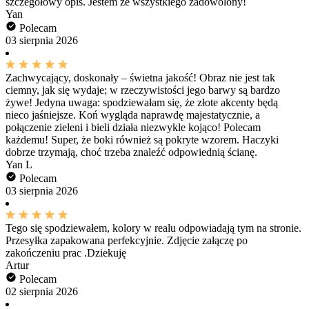
szczegółowy opis. Jestem ze wszystkiego zadowolony!
Yan
Polecam
03 sierpnia 2026
Zachwycający, doskonały – świetna jakość! Obraz nie jest tak
ciemny, jak się wydaje; w rzeczywistości jego barwy są bardzo
żywe! Jedyna uwaga: spodziewałam się, że złote akcenty będą
nieco jaśniejsze. Koń wygląda naprawdę majestatycznie, a
połączenie zieleni i bieli działa niezwykle kojąco! Polecam
każdemu! Super, że boki również są pokryte wzorem. Haczyki
dobrze trzymają, choć trzeba znaleźć odpowiednią ścianę.
Yan L
Polecam
03 sierpnia 2026
Tego się spodziewałem, kolory w realu odpowiadają tym na stronie.
Przesyłka zapakowana perfekcyjnie. Zdjęcie załączę po
zakończeniu prac .Dziekuję
Artur
Polecam
02 sierpnia 2026