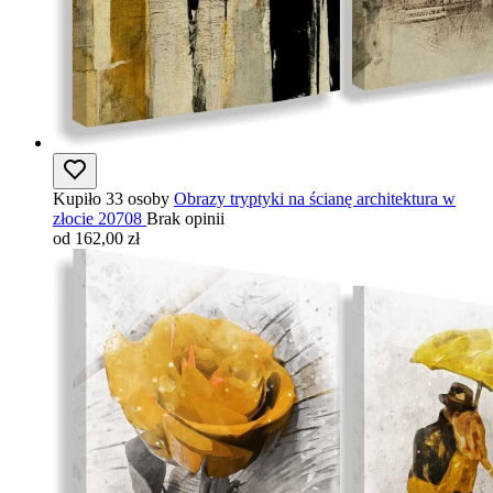
Kupiło 33 osoby
Obrazy tryptyki na ścianę architektura w
złocie 20708
Brak opinii
od 162,00 zł