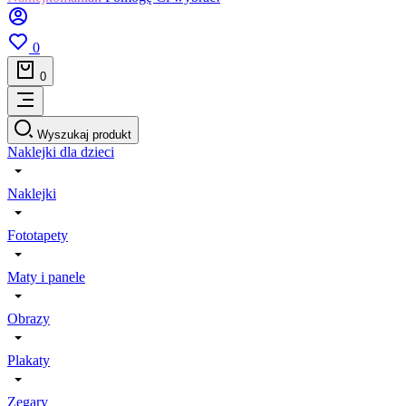
0
0
Wyszukaj produkt
Naklejki dla dzieci
Naklejki
Fototapety
Maty i panele
Obrazy
Plakaty
Zegary