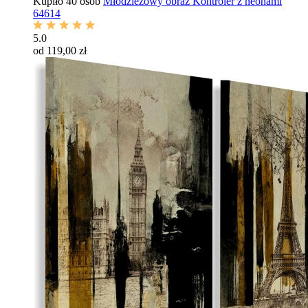
Kupiło 40 osób
Młodzieżowy obraz Kontroler z neonami
64614
5.0
od 119,00 zł