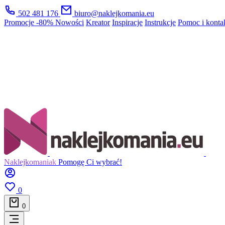
502 481 176
biuro@naklejkomania.eu
Promocje
-80%
Nowości
Kreator
Inspiracje
Instrukcje
Pomoc i konta
Naklejkomaniak
Pomogę Ci wybrać!
0
0