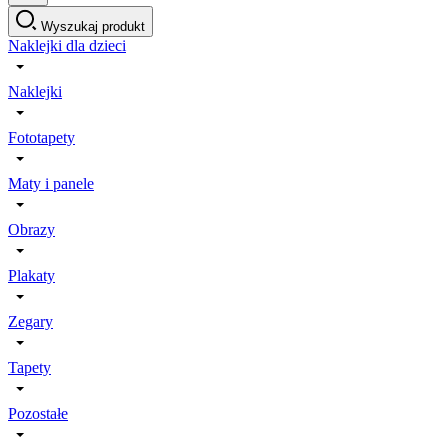
Wyszukaj produkt
Naklejki dla dzieci
Naklejki
Fototapety
Maty i panele
Obrazy
Plakaty
Zegary
Tapety
Pozostałe