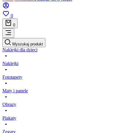
0
0
Wyszukaj produkt
Naklejki dla dzieci
Naklejki
Fototapety
Maty i panele
Obrazy
Plakaty
Zegary