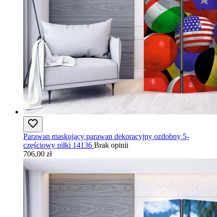
Parawan maskujący parawan dekoracyjny ozdobny 5-
częściowy piłki 14136
Brak opinii
706,00 zł