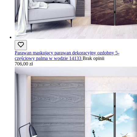
Parawan maskujący parawan dekoracyjny ozdobny 5-
częściowy palma w wodzie 14133
Brak opinii
706,00 zł