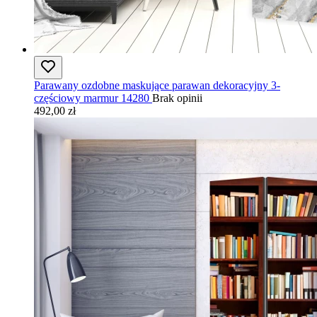
Parawany ozdobne maskujące parawan dekoracyjny 3-
częściowy marmur 14280
Brak opinii
492,00 zł