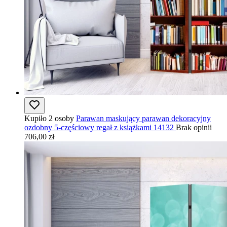
Kupiło 2 osoby
Parawan maskujący parawan dekoracyjny
ozdobny 5-częściowy regał z książkami 14132
Brak opinii
706,00 zł