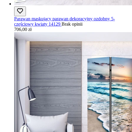
Parawan maskujący parawan dekoracyjny ozdobny 5-
częściowy kwiaty 14129
Brak opinii
706,00 zł