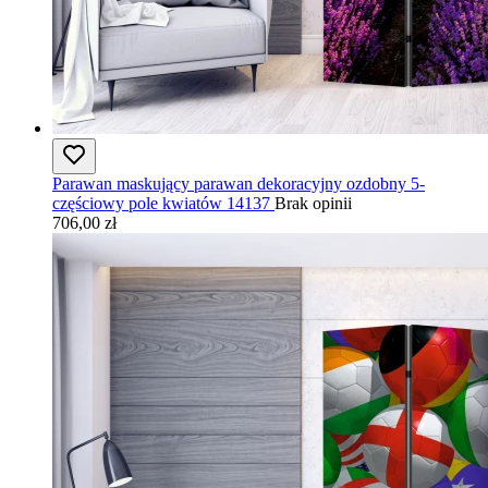
Parawan maskujący parawan dekoracyjny ozdobny 5-
częściowy pole kwiatów 14137
Brak opinii
706,00 zł