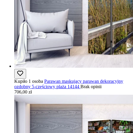
Kupiło 1 osoba
Parawan maskujący parawan dekoracyjny
ozdobny 5-częściowy plaża 14144
Brak opinii
706,00 zł