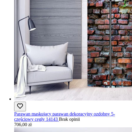
Parawan maskujący parawan dekoracyjny ozdobny 5-
częściowy cegły 14143
Brak opinii
706,00 zł