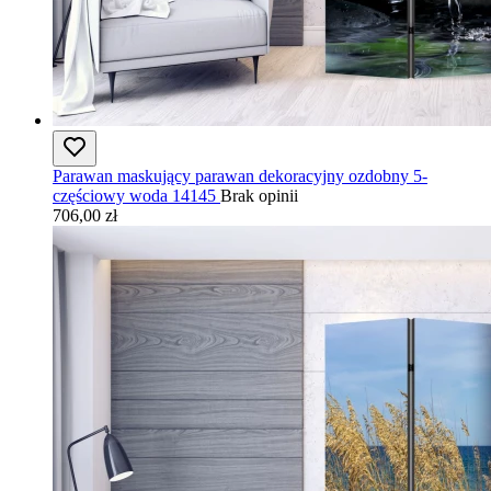
Parawan maskujący parawan dekoracyjny ozdobny 5-
częściowy woda 14145
Brak opinii
706,00 zł