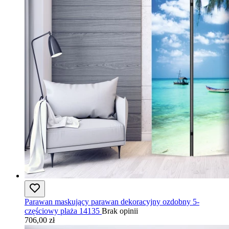
Parawan maskujący parawan dekoracyjny ozdobny 5-
częściowy plaża 14135
Brak opinii
706,00 zł