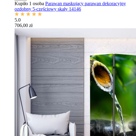
Kupiło 1 osoba
Parawan maskujący parawan dekoracyjny
ozdobny 5-częściowy skały 14146
5.0
706,00 zł