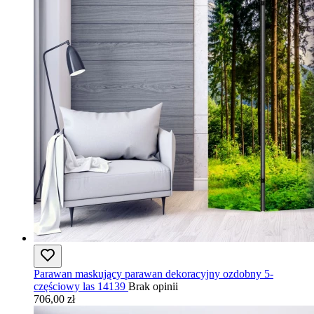
Parawan maskujący parawan dekoracyjny ozdobny 5-
częściowy las 14139
Brak opinii
706,00 zł