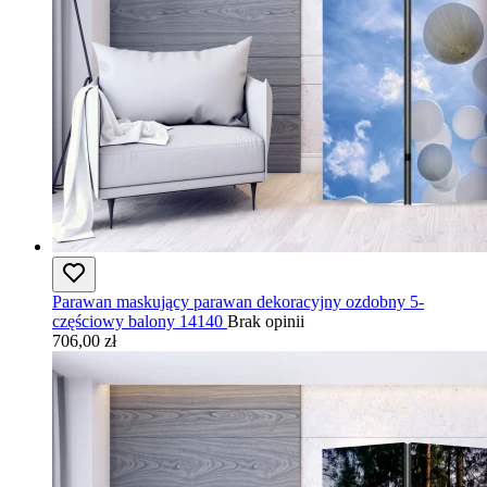
Parawan maskujący parawan dekoracyjny ozdobny 5-
częściowy balony 14140
Brak opinii
706,00 zł