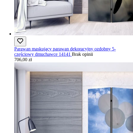
Parawan maskujący parawan dekoracyjny ozdobny 5-
częściowy dmuchawce 14141
Brak opinii
706,00 zł