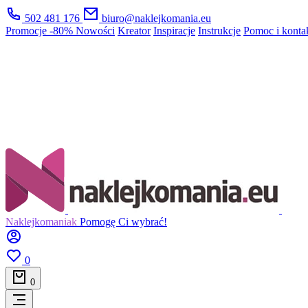
502 481 176
biuro@naklejkomania.eu
Promocje
-80%
Nowości
Kreator
Inspiracje
Instrukcje
Pomoc i konta
Naklejkomaniak
Pomogę Ci wybrać!
0
0