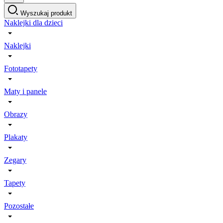
Wyszukaj produkt
Naklejki dla dzieci
Naklejki
Fototapety
Maty i panele
Obrazy
Plakaty
Zegary
Tapety
Pozostałe