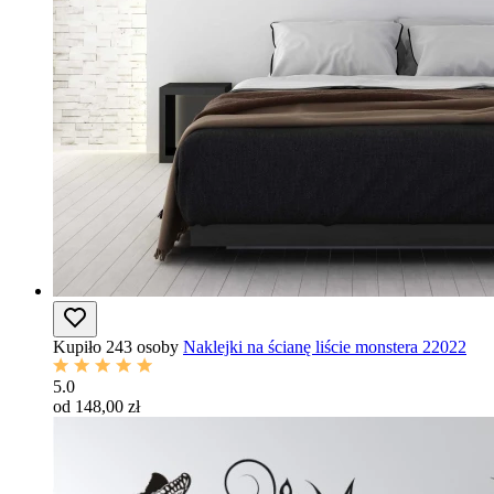
Kupiło 243 osoby
Naklejki na ścianę liście monstera 22022
5.0
od 148,00 zł