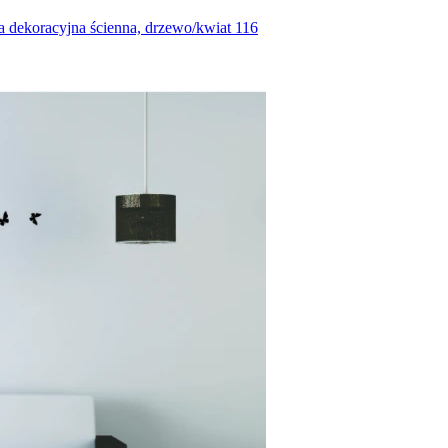
ka dekoracyjna ścienna, drzewo/kwiat 116