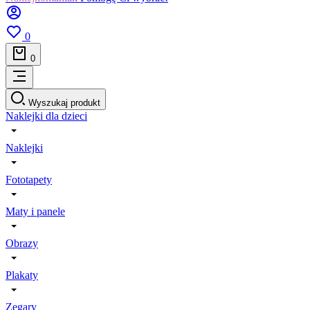
0
0
Wyszukaj produkt
Naklejki dla dzieci
Naklejki
Fototapety
Maty i panele
Obrazy
Plakaty
Zegary