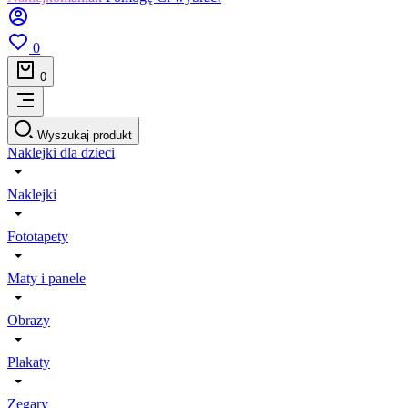
0
0
Wyszukaj produkt
Naklejki dla dzieci
Naklejki
Fototapety
Maty i panele
Obrazy
Plakaty
Zegary