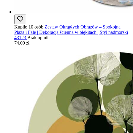
Kupiło 10 osób
Zestaw Okrągłych Obrazów – Spokojna
Plaża i Fale | Dekoracja ścienna w błękitach | Styl nadmorski
43123
Brak opinii
74,00 zł