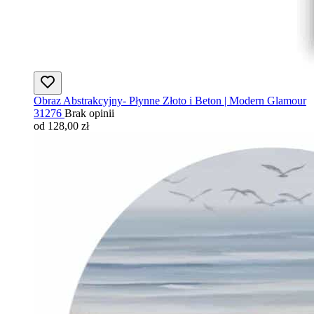
Obraz Abstrakcyjny- Płynne Złoto i Beton | Modern Glamour
31276
Brak opinii
od 128,00 zł