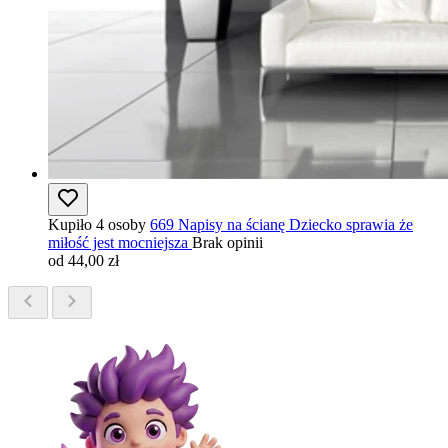
Kupiło 4 osoby
669 Napisy na ścianę Dziecko sprawia że
miłość jest mocniejsza
Brak opinii
od 44,00 zł