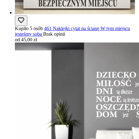
Kupiło 5 osób
461 Naklejki cytat na ścianę W tym miejscu
jesteśmy sobą
Brak opinii
od 45,00 zł