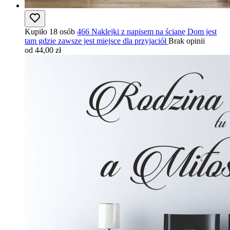
Kupiło 18 osób
466 Naklejki z napisem na ścianę Dom jest
tam gdzie zawsze jest miejsce dla przyjaciół
Brak opinii
od 44,00 zł