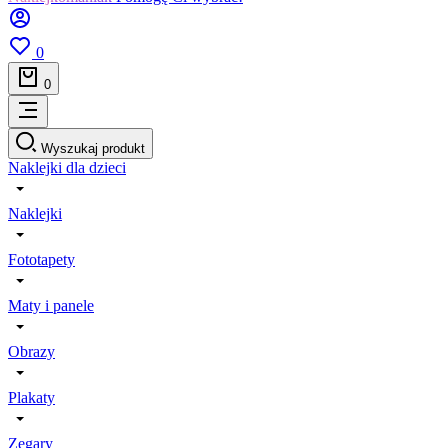
0
0
Wyszukaj produkt
Naklejki dla dzieci
Naklejki
Fototapety
Maty i panele
Obrazy
Plakaty
Zegary