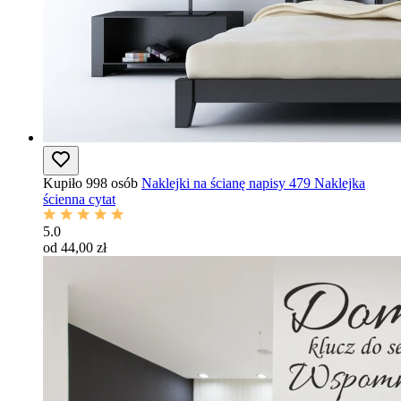
Kupiło 998 osób
Naklejki na ścianę napisy 479 Naklejka
ścienna cytat
5.0
od 44,00 zł