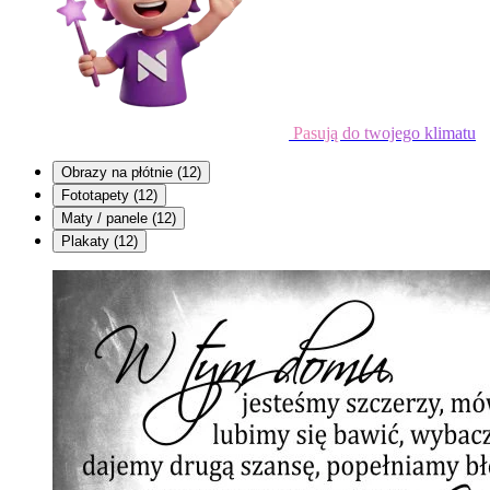
Pasują do twojego klimatu
Obrazy na płótnie
(12)
Fototapety
(12)
Maty / panele
(12)
Plakaty
(12)