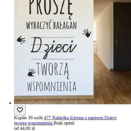
Kupiło 39 osób
477 Naklejka ścienna z napisem Dzieci
tworzą wspomnienia
Brak opinii
od 44,00 zł