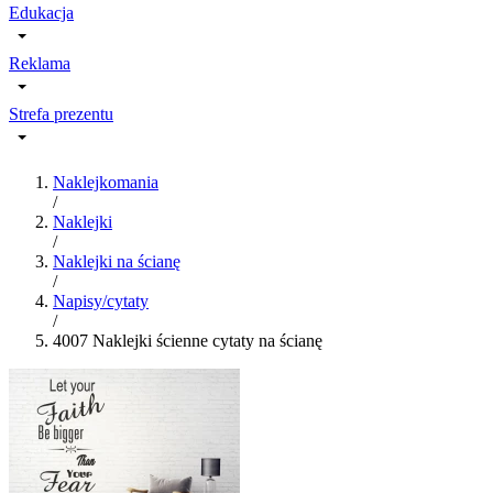
Edukacja
Reklama
Strefa prezentu
Naklejkomania
/
Naklejki
/
Naklejki na ścianę
/
Napisy/cytaty
/
4007 Naklejki ścienne cytaty na ścianę