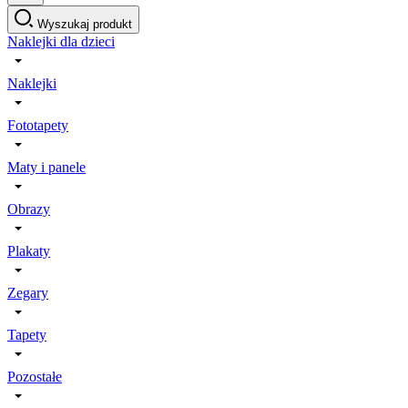
Wyszukaj produkt
Naklejki dla dzieci
Naklejki
Fototapety
Maty i panele
Obrazy
Plakaty
Zegary
Tapety
Pozostałe