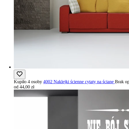
Kupiło 4 osoby
4002 Naklejki ścienne cytaty na ścianę
Brak op
od 44,00 zł