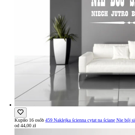
Kupiło 16 osób
459 Naklejka ścienna cytat na ścianę Nie bój się
od 44,00 zł