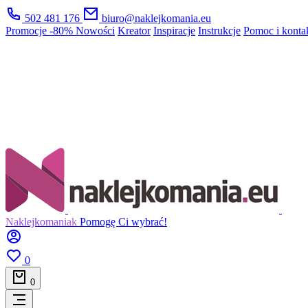
502 481 176
biuro@naklejkomania.eu
Promocje
-80%
Nowości
Kreator
Inspiracje
Instrukcje
Pomoc i konta
Naklejkomaniak
Pomogę Ci wybrać!
0
0