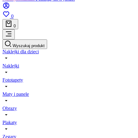
0
0
Wyszukaj produkt
Naklejki dla dzieci
Naklejki
Fototapety
Maty i panele
Obrazy
Plakaty
Zegary