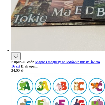
Kupiło 46 osób
Magnes magnesy na lodówkę miasta świata
16 szt
Brak opinii
24,00 zł