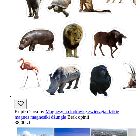
Kupiło 2 osoby
Magnesy na lodówkę zwierzęta dzikie
magnes magnesiki dżungla
Brak opinii
38,00 zł