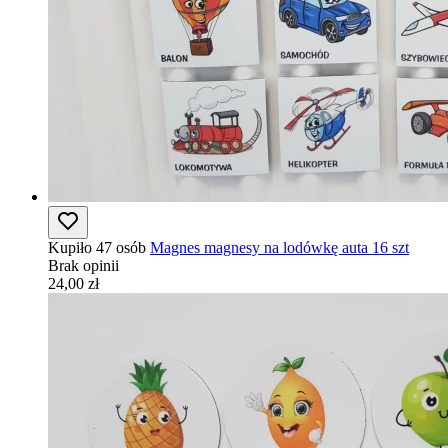
Kupiło 47 osób
Magnes magnesy na lodówkę auta 16 szt
Brak opinii
24,00 zł