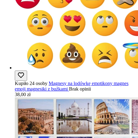
Kupiło 24 osoby
Magnesy na lodówkę emotikony magnes
emoji magnesiki z buźkami
Brak opinii
38,00 zł