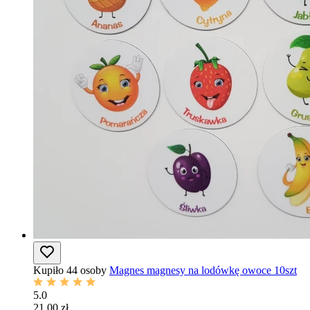
Kupiło 44 osoby
Magnes magnesy na lodówkę owoce 10szt
5.0
21,00 zł