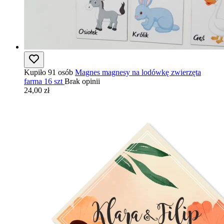
Kupiło 91 osób
Magnes magnesy na lodówkę zwierzęta
farma 16 szt
Brak opinii
24,00 zł