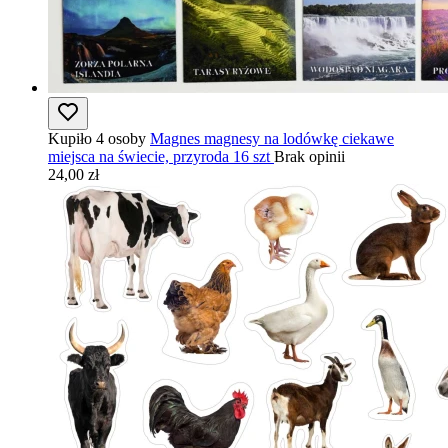
Kupiło 4 osoby
Magnes magnesy na lodówkę ciekawe
miejsca na świecie, przyroda 16 szt
Brak opinii
24,00 zł