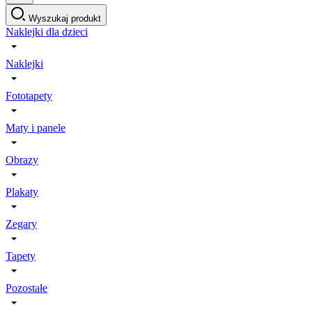
Wyszukaj produkt
Naklejki dla dzieci
Naklejki
Fototapety
Maty i panele
Obrazy
Plakaty
Zegary
Tapety
Pozostałe