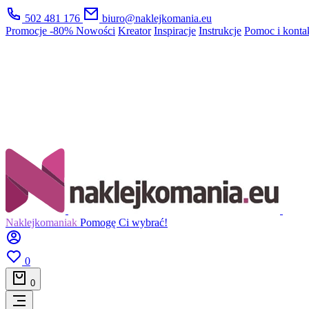
502 481 176
biuro@naklejkomania.eu
Promocje
-80%
Nowości
Kreator
Inspiracje
Instrukcje
Pomoc i konta
Naklejkomaniak
Pomogę Ci wybrać!
0
0