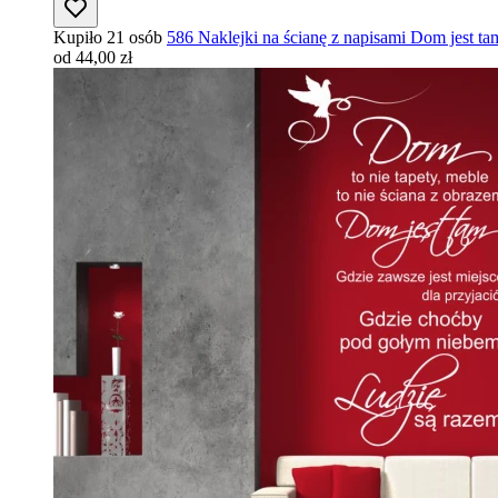
Kupiło 21 osób
586 Naklejki na ścianę z napisami Dom jest ta
od 44,00 zł