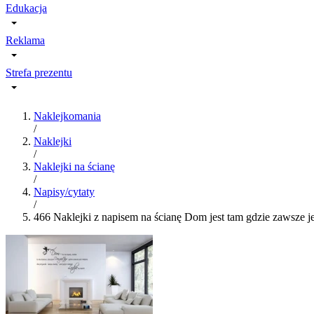
Edukacja
Reklama
Strefa prezentu
Naklejkomania
/
Naklejki
/
Naklejki na ścianę
/
Napisy/cytaty
/
466 Naklejki z napisem na ścianę Dom jest tam gdzie zawsze jes