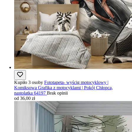
Kupiło 3 osoby
Fototapeta- wyścig motocyklowy |
Komiksowa Grafika z motocyklami | Pokój Chłopca,
nastolatka 64197
Brak opinii
od 36,00 zł