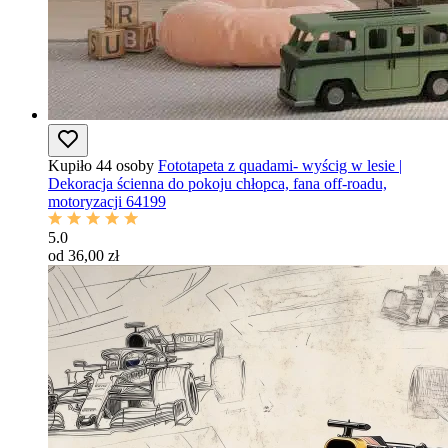
Kupiło 44 osoby
Fototapeta z quadami- wyścig w lesie |
Dekoracja ścienna do pokoju chłopca, fana off-roadu,
motoryzacji 64199
5.0
od 36,00 zł