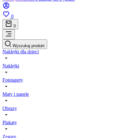
0
0
Wyszukaj produkt
Naklejki dla dzieci
Naklejki
Fototapety
Maty i panele
Obrazy
Plakaty
Zegary