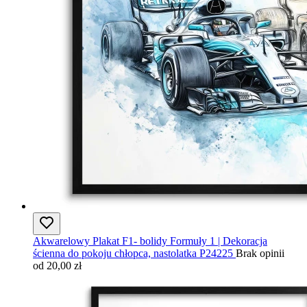
Akwarelowy Plakat F1- bolidy Formuły 1 | Dekoracja
ścienna do pokoju chłopca, nastolatka P24225
Brak opinii
od 20,00 zł