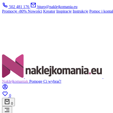
502 481 176
biuro@naklejkomania.eu
Promocje
-80%
Nowości
Kreator
Inspiracje
Instrukcje
Pomoc i konta
Naklejkomaniak
Pomogę Ci wybrać!
0
0