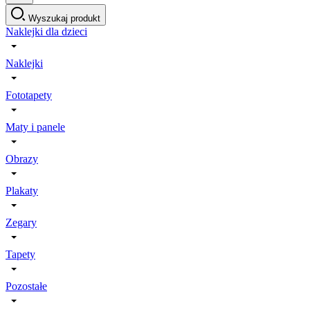
Wyszukaj produkt
Naklejki dla dzieci
Naklejki
Fototapety
Maty i panele
Obrazy
Plakaty
Zegary
Tapety
Pozostałe