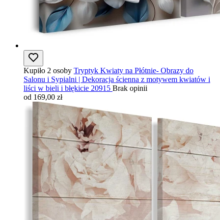
Kupiło 2 osoby
Tryptyk Kwiaty na Płótnie- Obrazy do
Salonu i Sypialni | Dekoracja ścienna z motywem kwiatów i
liści w bieli i błękicie 20915
Brak opinii
od 169,00 zł