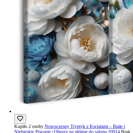
Kupiło 2 osoby
Nowoczesny Tryptyk z Kwiatami – Białe i
Niebieskie Piwonie | Obrazy na płótnie do salonu 20914
Brak