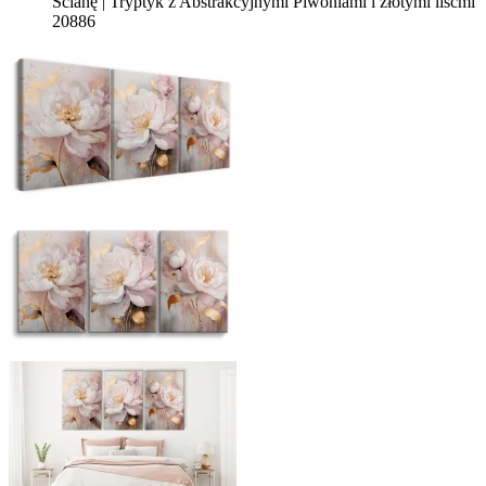
Ścianę | Tryptyk z Abstrakcyjnymi Piwoniami i złotymi liśćmi
20886