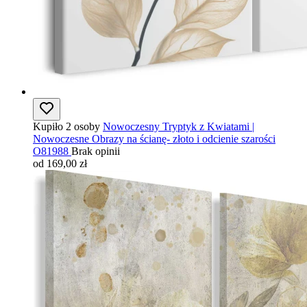
Kupiło 2 osoby
Nowoczesny Tryptyk z Kwiatami |
Nowoczesne Obrazy na ścianę- złoto i odcienie szarości
O81988
Brak opinii
od 169,00 zł