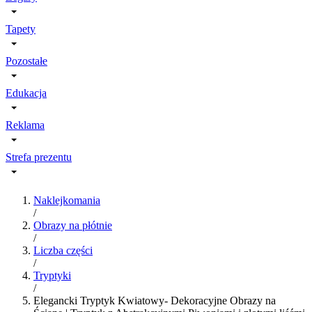
Tapety
Pozostałe
Edukacja
Reklama
Strefa prezentu
Naklejkomania
/
Obrazy na płótnie
/
Liczba części
/
Tryptyki
/
Elegancki Tryptyk Kwiatowy- Dekoracyjne Obrazy na