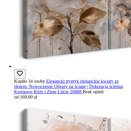
Kupiło 34 osoby
Elegancki tryptyk eleganckie kwiaty ze
złotem- Nowoczesne Obrazy na ścianę | Dekoracja ścienna
Kremowe Róże i Złote Liście 20888
Brak opinii
od 169,00 zł