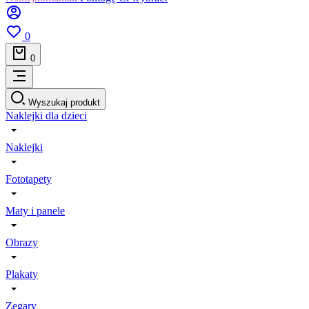
0
0
Wyszukaj produkt
Naklejki dla dzieci
Naklejki
Fototapety
Maty i panele
Obrazy
Plakaty
Zegary