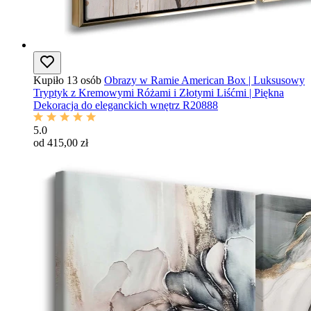
Kupiło 13 osób
Obrazy w Ramie American Box | Luksusowy
Tryptyk z Kremowymi Różami i Złotymi Liśćmi | Piękna
Dekoracja do eleganckich wnętrz R20888
5.0
od 415,00 zł