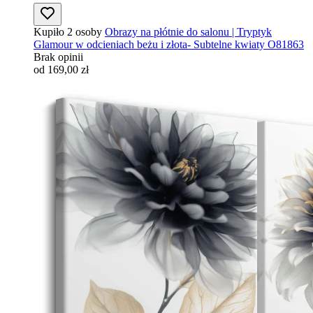
Kupiło 2 osoby
Obrazy na płótnie do salonu | Tryptyk
Glamour w odcieniach beżu i złota- Subtelne kwiaty O81863
Brak opinii
od 169,00 zł