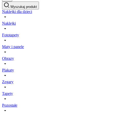
Wyszukaj produkt
Naklejki dla dzieci
Naklejki
Fototapety
Maty i panele
Obrazy
Plakaty
Zegary
Tapety
Pozostałe