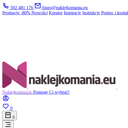
502 481 176
biuro@naklejkomania.eu
Promocje
-80%
Nowości
Kreator
Inspiracje
Instrukcje
Pomoc i konta
Naklejkomaniak
Pomogę Ci wybrać!
0
0