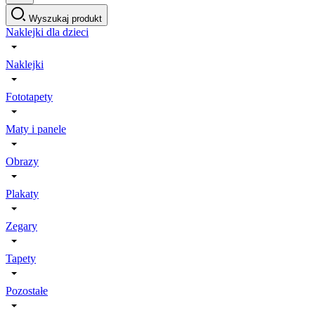
Wyszukaj produkt
Naklejki dla dzieci
Naklejki
Fototapety
Maty i panele
Obrazy
Plakaty
Zegary
Tapety
Pozostałe