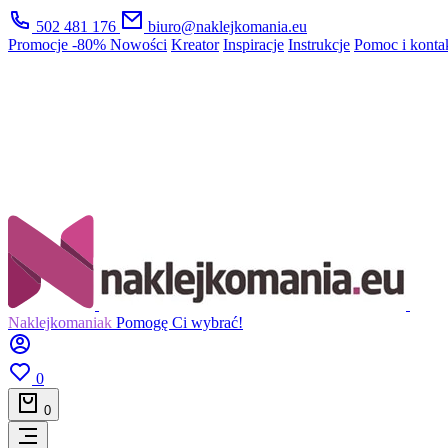
502 481 176
biuro@naklejkomania.eu
Promocje
-80%
Nowości
Kreator
Inspiracje
Instrukcje
Pomoc i konta
Naklejkomaniak
Pomogę Ci wybrać!
0
0