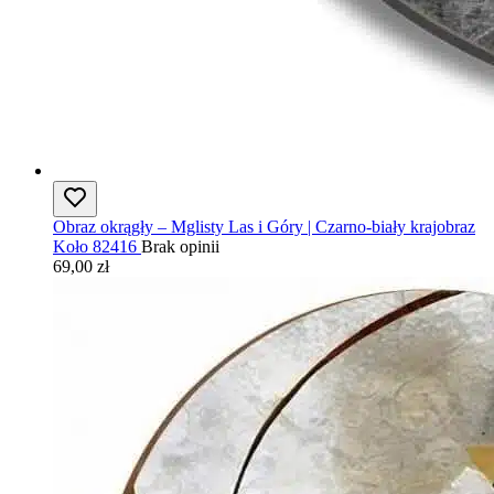
Obraz okrągły – Mglisty Las i Góry | Czarno-biały krajobraz
Koło 82416
Brak opinii
69,00 zł