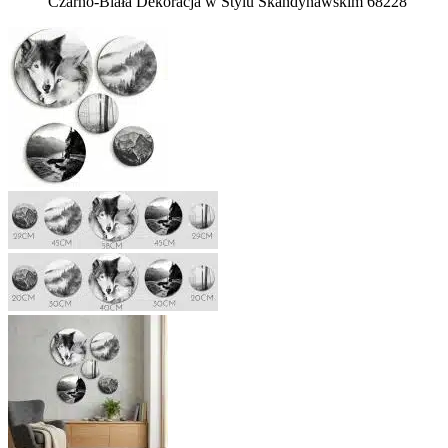
Czarno-Biała Dekoracja w Stylu Skandynawskim 68228