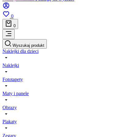
0
0
Wyszukaj produkt
Naklejki dla dzieci
Naklejki
Fototapety
Maty i panele
Obrazy
Plakaty
Zegary