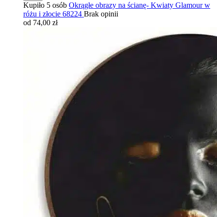
Kupiło 5 osób
Okrągłe obrazy na ścianę- Kwiaty Glamour w
różu i złocie 68224
Brak opinii
od 74,00 zł