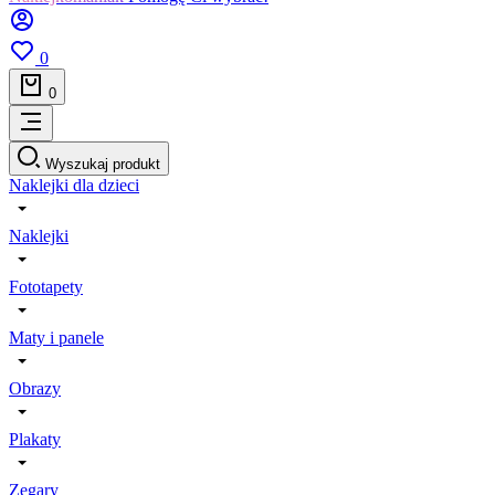
0
0
Wyszukaj produkt
Naklejki dla dzieci
Naklejki
Fototapety
Maty i panele
Obrazy
Plakaty
Zegary