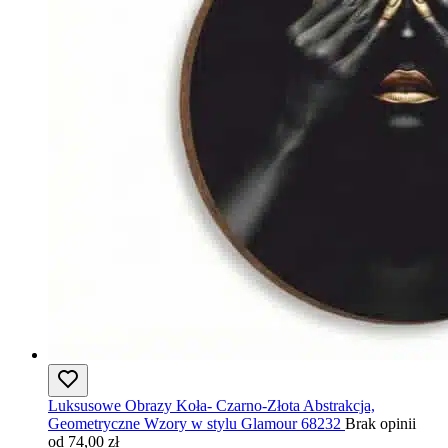
Luksusowe Obrazy Koła- Czarno-Złota Abstrakcja,
Geometryczne Wzory w stylu Glamour 68232
Brak opinii
od 74,00 zł