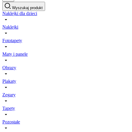
Wyszukaj produkt
Naklejki dla dzieci
Naklejki
Fototapety
Maty i panele
Obrazy
Plakaty
Zegary
Tapety
Pozostałe