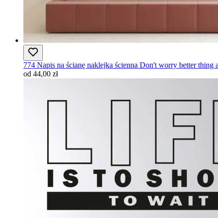
774 Napis na ścianę naklejka ścienna Don't worry better thing
od 44,00 zł