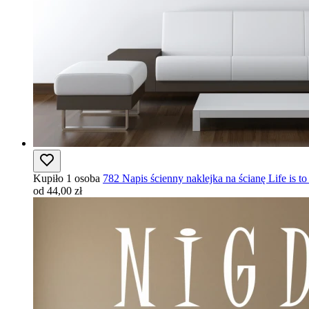
Kupiło 1 osoba
782 Napis ścienny naklejka na ścianę Life is to 
od 44,00 zł