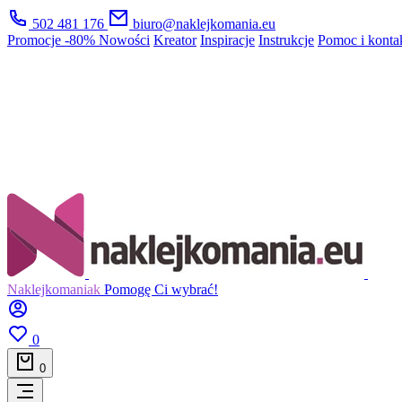
502 481 176
biuro@naklejkomania.eu
Promocje
-80%
Nowości
Kreator
Inspiracje
Instrukcje
Pomoc i konta
Naklejkomaniak
Pomogę Ci wybrać!
0
0