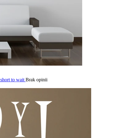
short to wait
Brak opinii