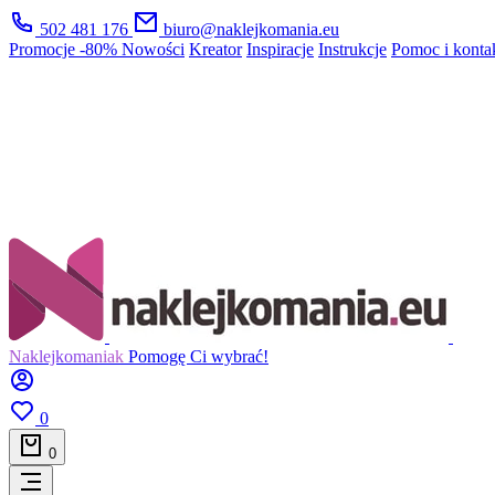
502 481 176
biuro@naklejkomania.eu
Promocje
-80%
Nowości
Kreator
Inspiracje
Instrukcje
Pomoc i konta
Naklejkomaniak
Pomogę Ci wybrać!
0
0