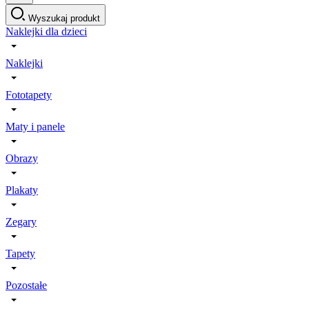
Wyszukaj produkt
Naklejki dla dzieci
Naklejki
Fototapety
Maty i panele
Obrazy
Plakaty
Zegary
Tapety
Pozostałe