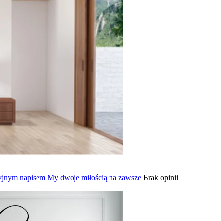
cyjnym napisem My dwoje miłością na zawsze
Brak opinii