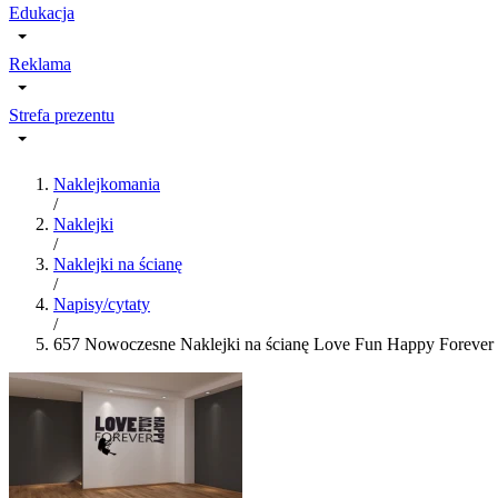
Edukacja
Reklama
Strefa prezentu
Naklejkomania
/
Naklejki
/
Naklejki na ścianę
/
Napisy/cytaty
/
657 Nowoczesne Naklejki na ścianę Love Fun Happy Forever