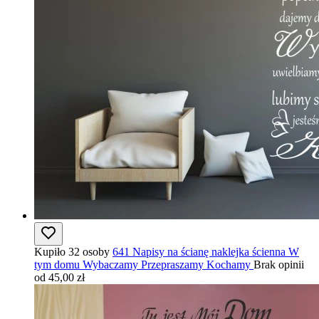
Kupiło 32 osoby
641 Napisy na ścianę naklejka ścienna W
tym domu Wybaczamy Przepraszamy Kochamy
Brak opinii
od 45,00 zł