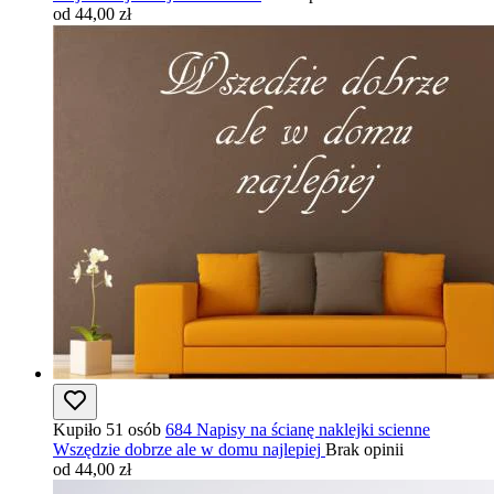
od 44,00 zł
Kupiło 51 osób
684 Napisy na ścianę naklejki scienne
Wszędzie dobrze ale w domu najlepiej
Brak opinii
od 44,00 zł