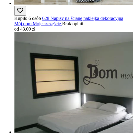
Kupiło 6 osób
628 Napisy na ścianę naklejka dekoracyjna
Mój dom Moje szczęście
Brak opinii
od 43,00 zł