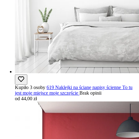
Kupiło 3 osoby
619 Naklejki na ścianę napisy ścienne To tu
jest moje miejsce moje szczęście
Brak opinii
od 44,00 zł