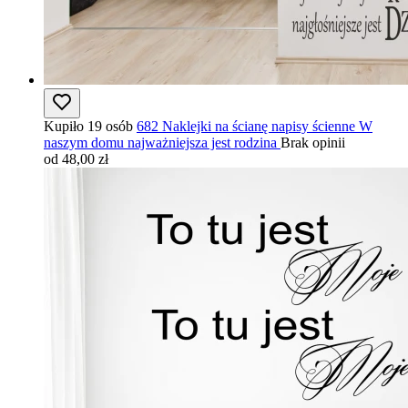
Kupiło 19 osób
682 Naklejki na ścianę napisy ścienne W
naszym domu najważniejsza jest rodzina
Brak opinii
od 48,00 zł