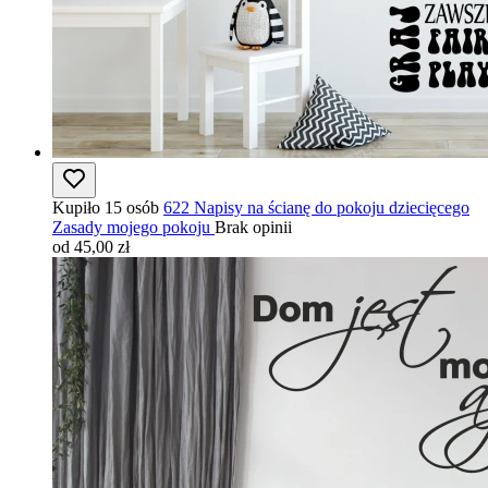
Kupiło 15 osób
622 Napisy na ścianę do pokoju dziecięcego
Zasady mojego pokoju
Brak opinii
od 45,00 zł