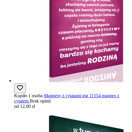
Kupiło 1 osoba
Magnesy z cytatami mg 11554 magnes z
cytatem
Brak opinii
od 12,00 zł