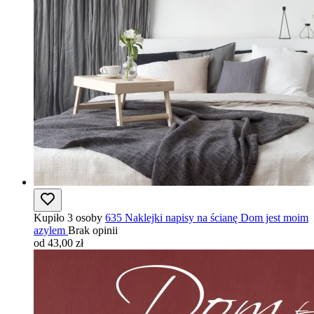
Kupiło 3 osoby
635 Naklejki napisy na ścianę Dom jest moim
azylem
Brak opinii
od 43,00 zł