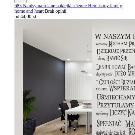
683 Napisy na ścianę naklejki scienne Here is my family
home and heart
Brak opinii
od 44,00 zł