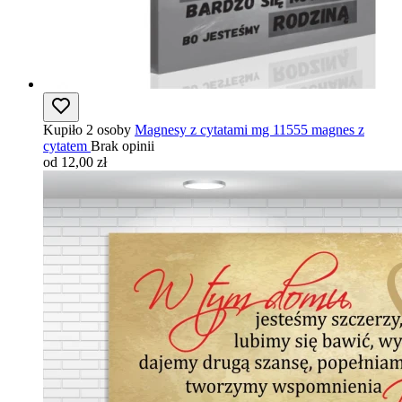
Kupiło 2 osoby
Magnesy z cytatami mg 11555 magnes z
cytatem
Brak opinii
od 12,00 zł