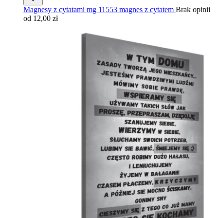
Magnesy z cytatami mg 11553 magnes z cytatem
Brak opinii
od 12,00 zł