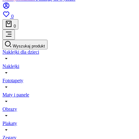
0
0
Wyszukaj produkt
Naklejki dla dzieci
Naklejki
Fototapety
Maty i panele
Obrazy
Plakaty
Zegary