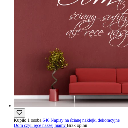
Kupiło 1 osoba
646 Napisy na ścianę naklejki dekoracyjne
Dom czyli ręce naszej mamy
Brak opinii