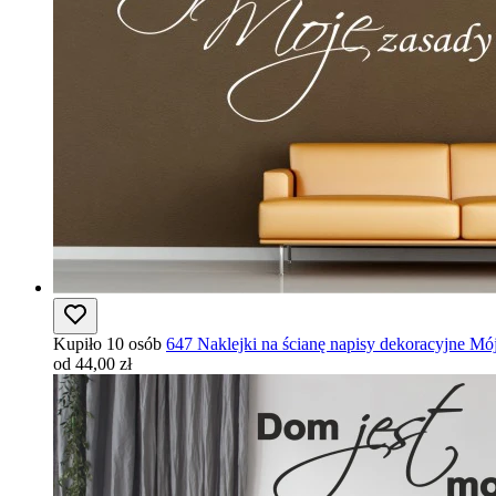
Kupiło 10 osób
647 Naklejki na ścianę napisy dekoracyjne M
od 44,00 zł