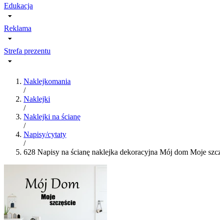
Edukacja
Reklama
Strefa prezentu
Naklejkomania
/
Naklejki
/
Naklejki na ścianę
/
Napisy/cytaty
/
628 Napisy na ścianę naklejka dekoracyjna Mój dom Moje szc