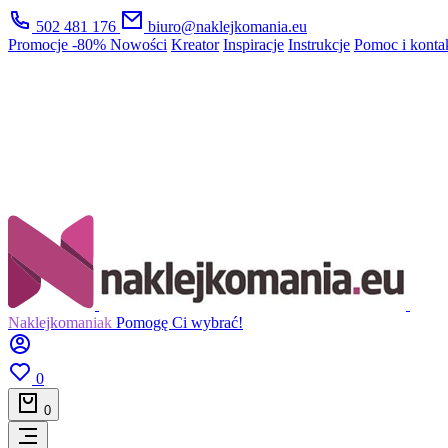
502 481 176
biuro@naklejkomania.eu
Promocje
-80%
Nowości
Kreator
Inspiracje
Instrukcje
Pomoc i konta
Naklejkomaniak
Pomogę Ci wybrać!
0
0