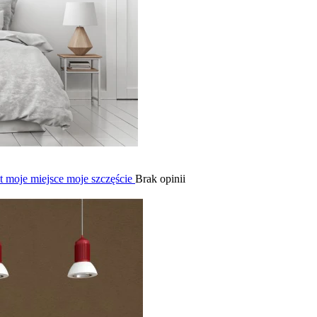
st moje miejsce moje szczęście
Brak opinii