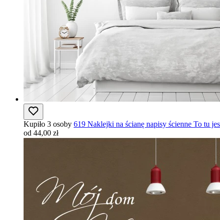
Kupiło 3 osoby
619 Naklejki na ścianę napisy ścienne To tu je
od 44,00 zł