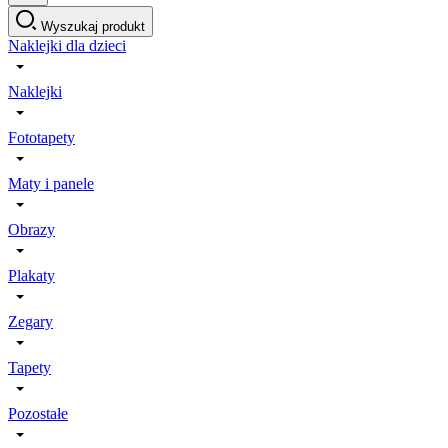
Wyszukaj produkt
Naklejki dla dzieci
Naklejki
Fototapety
Maty i panele
Obrazy
Plakaty
Zegary
Tapety
Pozostałe