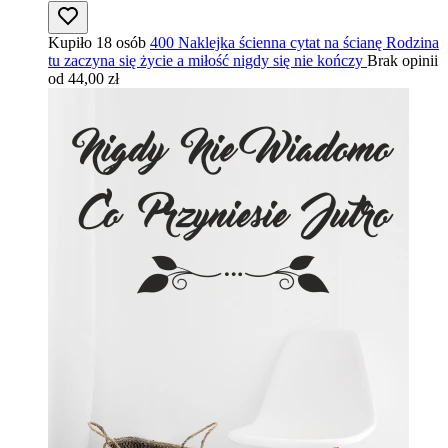
Kupiło 18 osób
400 Naklejka ścienna cytat na ścianę Rodzina
tu zaczyna się życie a miłość nigdy się nie kończy
Brak opinii
od 44,00 zł