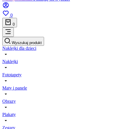
0
0
Wyszukaj produkt
Naklejki dla dzieci
Naklejki
Fototapety
Maty i panele
Obrazy
Plakaty
Zegary