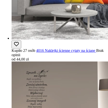
Kupiło 27 osób
4016 Naklejki ścienne cytaty na ścianę
Brak
opinii
od 44,00 zł