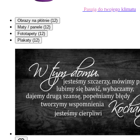
Pasują do twojego klimatu
Obrazy na płótnie
(12)
Maty / panele
(12)
Fototapety
(12)
Plakaty
(12)