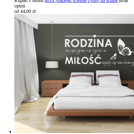
Kupiło 1 osoba
4014 Naklejki ścienne cytaty na ścianę
Brak
opinii
od 44,00 zł