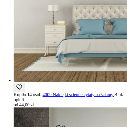
Kupiło 14 osób
4009 Naklejki ścienne cytaty na ścianę,
Brak
opinii
od 44,00 zł