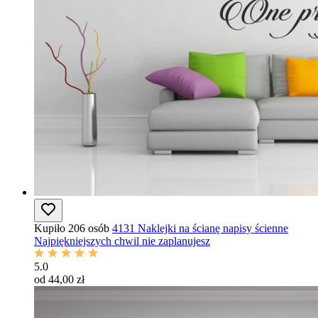
Kupiło 206 osób
4131 Naklejki na ścianę napisy ścienne
Najpiękniejszych chwil nie zaplanujesz
5.0
od 44,00 zł