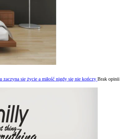
u zaczyna się życie a miłość nigdy się nie kończy
Brak opinii