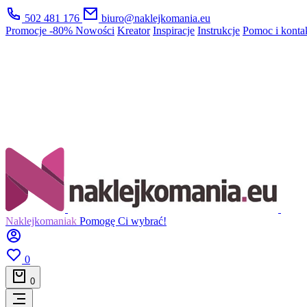
502 481 176
biuro@naklejkomania.eu
Promocje
-80%
Nowości
Kreator
Inspiracje
Instrukcje
Pomoc i konta
Naklejkomaniak
Pomogę Ci wybrać!
0
0