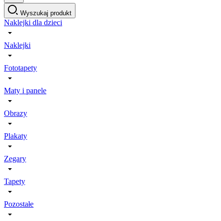
Wyszukaj produkt
Naklejki dla dzieci
Naklejki
Fototapety
Maty i panele
Obrazy
Plakaty
Zegary
Tapety
Pozostałe