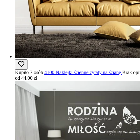
Kupiło 7 osób
4100 Naklejki ścienne cytaty na ścianę
Brak opi
od 44,00 zł