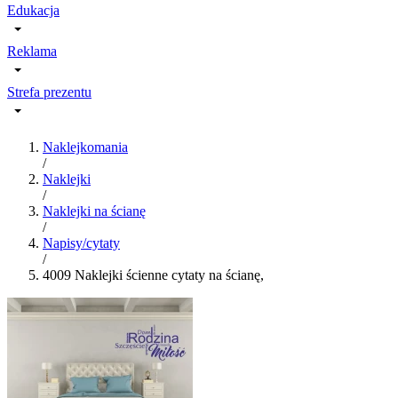
Edukacja
Reklama
Strefa prezentu
Naklejkomania
/
Naklejki
/
Naklejki na ścianę
/
Napisy/cytaty
/
4009 Naklejki ścienne cytaty na ścianę,