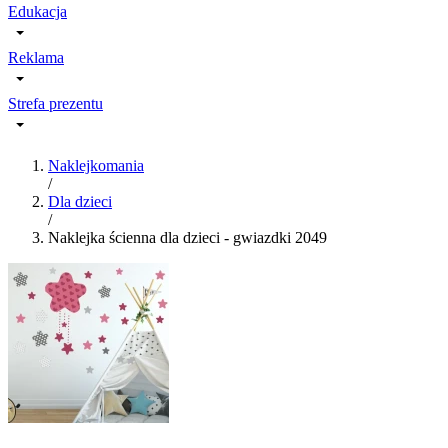
Edukacja
Reklama
Strefa prezentu
Naklejkomania
/
Dla dzieci
/
Naklejka ścienna dla dzieci - gwiazdki 2049