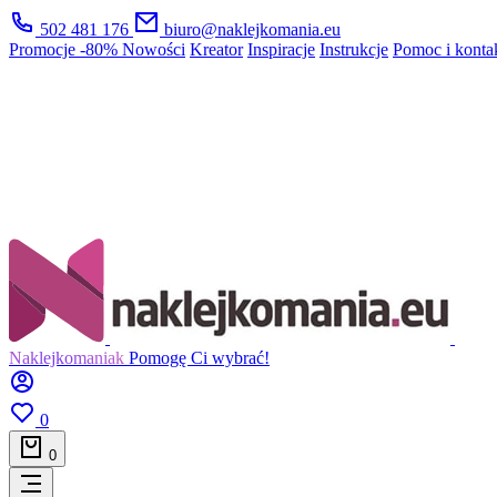
502 481 176
biuro@naklejkomania.eu
Promocje
-80%
Nowości
Kreator
Inspiracje
Instrukcje
Pomoc i konta
Naklejkomaniak
Pomogę Ci wybrać!
0
0