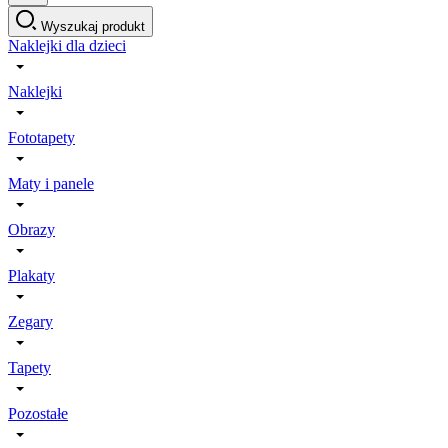
Wyszukaj produkt
Naklejki dla dzieci
Naklejki
Fototapety
Maty i panele
Obrazy
Plakaty
Zegary
Tapety
Pozostałe