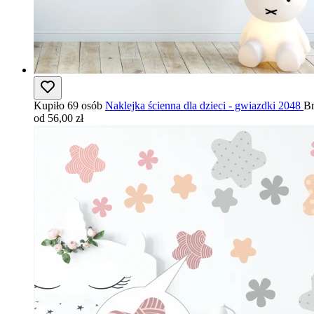
Kupiło 69 osób
Naklejka ścienna dla dzieci - gwiazdki 2048
Br
od 56,00 zł