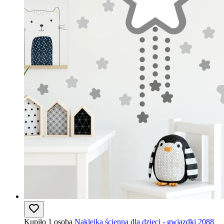
Kupiło 1 osoba
Naklejka ścienna dla dzieci - gwiazdki 2088