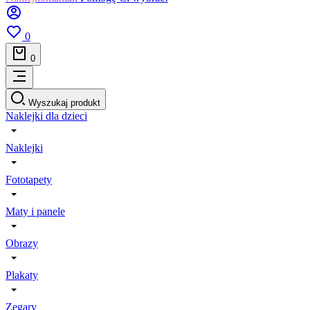
0
0
Wyszukaj produkt
Naklejki dla dzieci
Naklejki
Fototapety
Maty i panele
Obrazy
Plakaty
Zegary