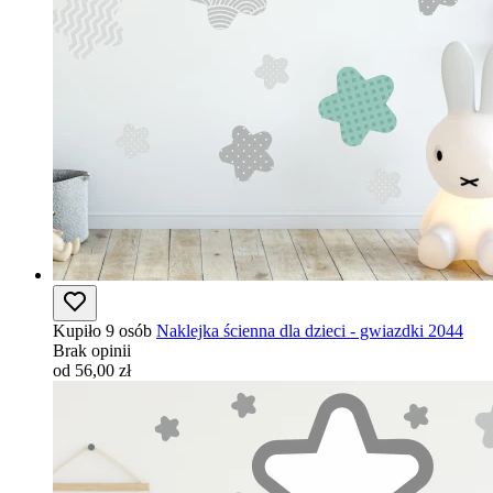
Kupiło 9 osób
Naklejka ścienna dla dzieci - gwiazdki 2044
Brak opinii
od 56,00 zł