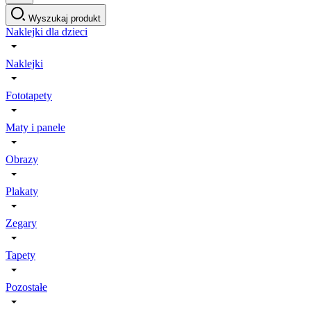
Wyszukaj produkt
Naklejki dla dzieci
Naklejki
Fototapety
Maty i panele
Obrazy
Plakaty
Zegary
Tapety
Pozostałe