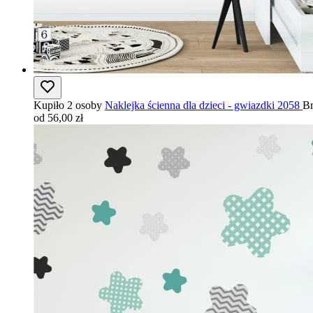
Kupiło 2 osoby
Naklejka ścienna dla dzieci - gwiazdki 2058
Br
od 56,00 zł